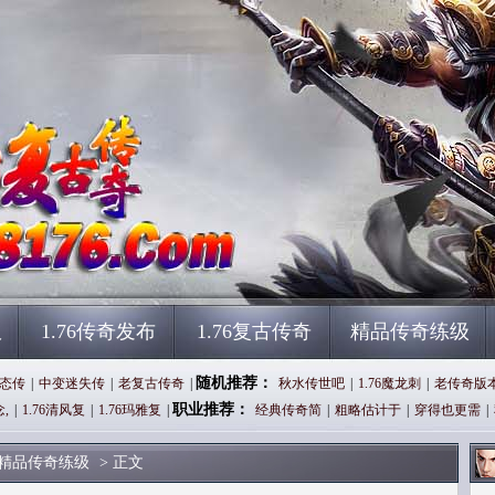
服
1.76传奇发布
1.76复古传奇
精品传奇练级
随机推荐：
态传
|
中变迷失传
|
老复古传奇
|
秋水传世吧
|
1.76魔龙刺
|
老传奇版
职业推荐：
念,
|
1.76清风复
|
1.76玛雅复
|
经典传奇简
|
粗略估计于
|
穿得也更需
|
精品传奇练级
> 正文