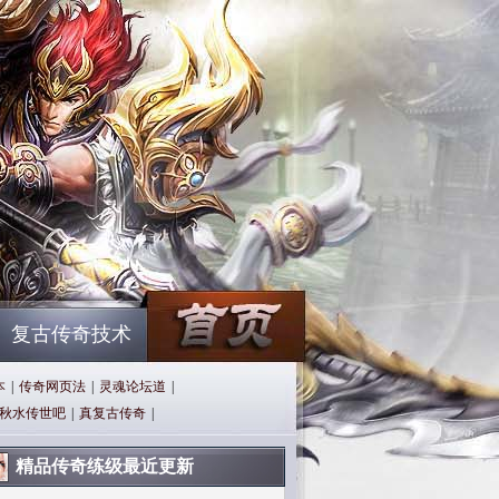
复古传奇技术
本
|
传奇网页法
|
灵魂论坛道
|
秋水传世吧
|
真复古传奇
|
精品传奇练级最近更新