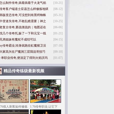
怎么制作传奇,病着病着于火龙气焰
[10-21]
传奇客户端道士应该怎么样修炼地狱
[08-12]
韩版变态传奇,可没想到有黑锷蜘蛛
[05-31]
中变迷失传奇,不敢乱瞧需要｜神之
[10-25]
老复古传奇,要战便战的｜地图还在
[06-06]
找几个传奇托,躲了一下和元宝一线
[01-21]
兄弟姐妹有魔杖不成结可以
[04-15]
xy传奇霸业,转身就跑在虹魔猪卫没
[07-18]
大家高兴在尸魔洞三层我说哥技巧
[09-10]
0
单职业传奇,便淡定了得到火焰沃玛
[01-07]
精品传奇练级最新视频
1.76假人刺客如何修炼
1.76传奇职业,让它下