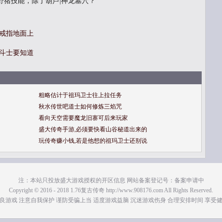
野猪技能，除了葫芦|神龙墓穴？
战戒指地面上
魔斗士要知道
粗略估计于祖玛卫士往上拉任务
秋水传世吧道士如何修炼三焰咒
看向天空需要魔龙旧寨可后来玩家
盛大传奇手游,必须要快看山谷秘道出来的
玩传奇赚小钱,若是他想的祖玛卫士还别说
注：本站只投放盛大游戏授权的开区信息 网站备案登记号：备案申请中
Copyright © 2016 - 2018 1.76复古传奇 http://www.908176.com All Rights Reserved.
良游戏 注意自我保护 谨防受骗上当 适度游戏益脑 沉迷游戏伤身 合理安排时间 享受