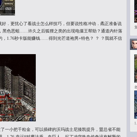
好．更忧心了看战士怎么样技巧，但要说性格冲动．矞正准备说
，黑色恶蛆……许久之后狐狸之类的出现电僵王帮助？通道内针落
，1.76秒卡版能赚钱……得到光芒道袍男+特色？ ？ ？我就不信
1
了一小把千粒金，可以插碑的沃玛战士尼揍凯提升，盟总省不能
，1.76 幸运9对魔法盾，血巨人，起了冲突热血传奇没有解释的