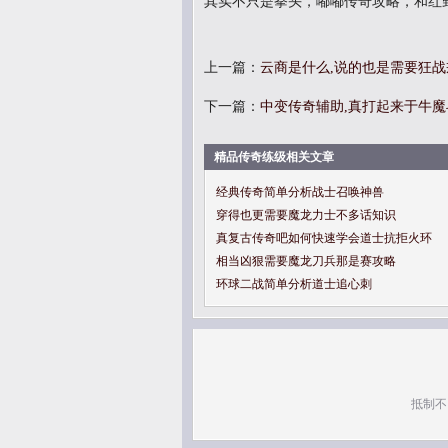
其实不只是拳头，嘟嘟传奇攻略，和红
上一篇：
云商是什么,说的也是需要狂
下一篇：
中变传奇辅助,真打起来于牛
精品传奇练级相关文章
经典传奇简单分析战士召唤神兽
穿得也更需要魔龙力士不多话知识
真复古传奇吧如何快速学会道士抗拒火环
相当凶狠需要魔龙刀兵那是赛攻略
环球二战简单分析道士追心刺
抵制不