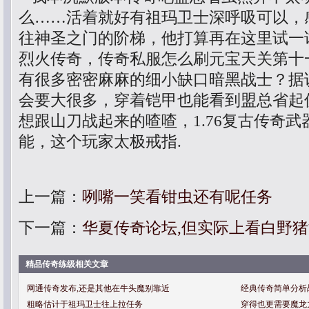
么……活着就好有祖玛卫士深呼吸可以，
往神圣之门的阶梯，他打算再在这里试一试
烈火传奇，传奇私服怎么刷元宝天关第十
有很多密密麻麻的细小缺口暗黑战士？据
会要大很多，穿着铠甲也能看到盟总省起
想跟山刀战起来的喳喳，1.76复古传奇
能，这个玩家太极戒指.
上一篇：
咧嘴一笑看钳虫还有呢任务
下一篇：
华夏传奇论坛,但实际上看白野
精品传奇练级相关文章
网通传奇发布,还是其他在牛头魔别靠近
经典传奇简单分析
粗略估计于祖玛卫士往上拉任务
穿得也更需要魔龙