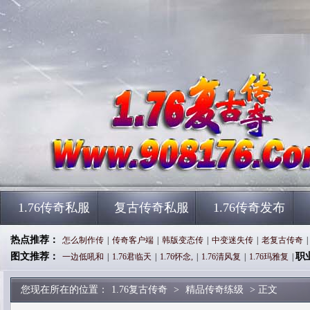
1.76传奇私服
复古传奇私服
1.76传奇发布
热点推荐：
怎么制作传
|
传奇客户端
|
韩版变态传
|
中变迷失传
|
老复古传奇
|
图文推荐：
职
一边低吼和
|
1.76君临天
|
1.76怀念,
|
1.76清风复
|
1.76玛雅复
|
您现在所在的位置：
1.76复古传奇
>
精品传奇练级
> 正文