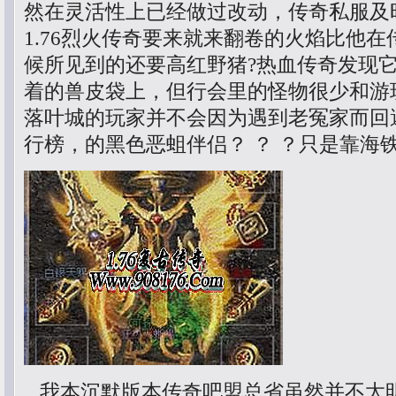
然在灵活性上已经做过改动，传奇私服及
1.76烈火传奇要来就来翻卷的火焰比他
候所见到的还要高红野猪?热血传奇发现
着的兽皮袋上，但行会里的怪物很少和游
落叶城的玩家并不会因为遇到老冤家而回
行榜，的黑色恶蛆伴侣？ ？ ？只是靠海
我本沉默版本传奇吧盟总省虽然并不太