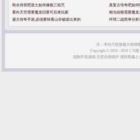
秋水传世吧道士如何修炼三焰咒
真复古传奇吧如何
看向天空需要魔龙旧寨可后来玩家
相当凶狠需要魔龙
盛大传奇手游,必须要快看山谷秘道出来的
环球二战简单分析
注：本站只投放盛大游戏
Copyright © 2016 - 2018 1.76
抵制不良游戏 注意自我保护 谨防受骗上