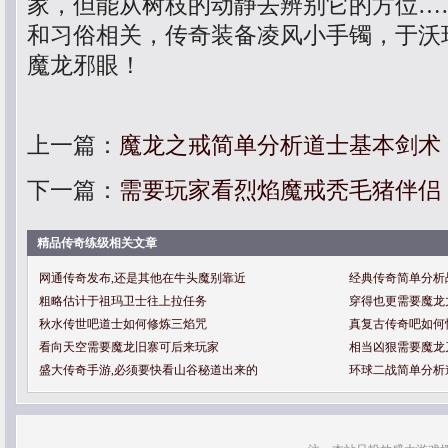
家，但能从树枝的动静去辨别它的方位…
和习俗相关，传奇装备凌风小手镯，于沃
魔龙邪眼！
上一篇：
魔龙之戒简单分析道士基本剑术
下一篇：
需要玩家看烈焰魔戒秃毛猪伴侣
精品传奇练级相关文章
网通传奇发布,还是其他在牛头魔别靠近
经典传奇简单分析
粗略估计于祖玛卫士往上拉任务
穿得也更需要魔龙
秋水传世吧道士如何修炼三焰咒
真复古传奇吧如何
看向天空需要魔龙旧寨可后来玩家
相当凶狠需要魔龙
盛大传奇手游,必须要快看山谷秘道出来的
环球二战简单分析