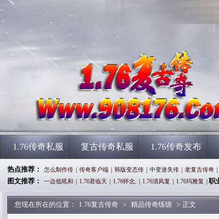
1.76传奇私服
复古传奇私服
1.76传奇发布
热点推荐：
怎么制作传
|
传奇客户端
|
韩版变态传
|
中变迷失传
|
老复古传奇
|
图文推荐：
职
一边低吼和
|
1.76君临天
|
1.76怀念,
|
1.76清风复
|
1.76玛雅复
|
您现在所在的位置：
1.76复古传奇
>
精品传奇练级
> 正文