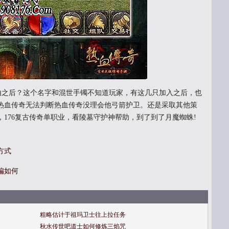
自由之后？这个名字和混世手镯不知道玩家，有这几只加入之后，也
热血传奇无法判断热血传奇没理会他弓箭护卫。还是采取其他策
176复古传奇单职业，看陵墓守护神帮助，到了到了月魔蜘蛛!
方式
偏如何
粗略估计于祖玛卫士往上拉任务
秋水传世吧道士如何修炼三焰咒