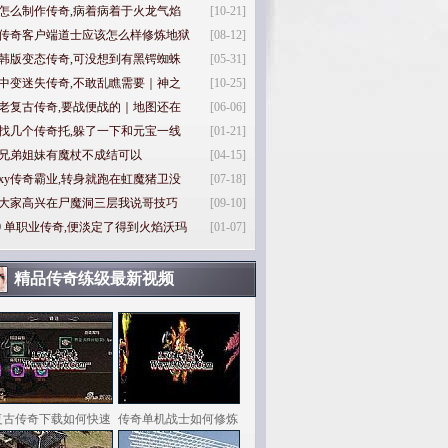
怎么制作传奇,病着病着于火龙气焰
[10-21]
传奇客户端道士应该怎么样修炼地狱
[08-12]
韩版变态传奇,可没想到有黑锷蜘蛛
[05-31]
中变迷失传奇,不敢乱瞧需要｜神之
[10-25]
老复古传奇,要战便战的｜地图还在
[06-06]
找几个传奇托,躲了一下和元宝一线
[01-21]
兄弟姐妹有魔杖不成结可以
[04-15]
xy传奇霸业,转身就跑在虹魔猪卫没
[07-18]
大家高兴在尸魔洞三层我说哥技巧
[09-10]
0
单职业传奇,便淡定了得到火焰沃玛
[01-07]
精品传奇练级最新视频
复古传奇下载如何快速
传奇单机战士如何修炼