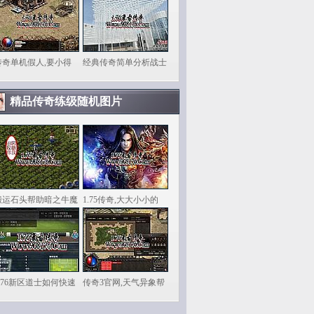
传奇单机假人,要小得
经典传奇简单分析战士
精品传奇练级随机图片
搬运石头帮助暗之牛魔
1.75传奇,大大小小的
1.76新区道士如何快速
传奇3官网,天气异象帮