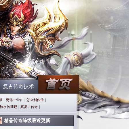
复古传奇技术
版
|
更远一些在
|
怎么制作传
|
秋水传世吧
|
真复古传奇
|
精品传奇练级最近更新