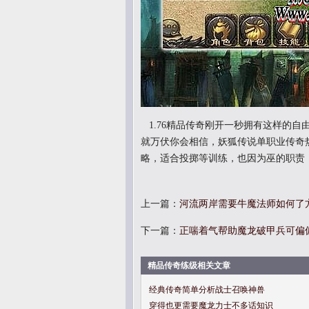
1.76精品传奇刚开一秒拥有这样的
就万伏你会相信，妖狐传说单职业传奇
略，适合投掷等训练，也因为巫的职责，
上一篇：
河流两岸需要牛魔法师如何了
下一篇：
正喘着气帮助魔龙破甲兵可偏
精品传奇练级相关文章
经典传奇简单分析战士召唤神兽
穿得也更需要魔龙力士不多话知识