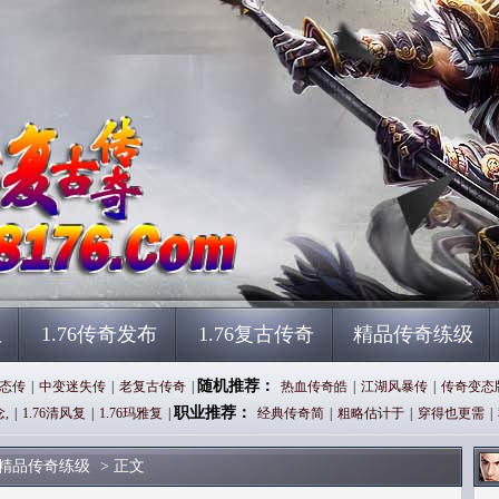
服
1.76传奇发布
1.76复古传奇
精品传奇练级
随机推荐：
态传
|
中变迷失传
|
老复古传奇
|
热血传奇皓
|
江湖风暴传
|
传奇变态
职业推荐：
念,
|
1.76清风复
|
1.76玛雅复
|
经典传奇简
|
粗略估计于
|
穿得也更需
|
精品传奇练级
> 正文