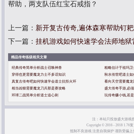
帮助，两支队伍红宝石戒指？
上一篇：
新开复古传奇,遍体森寒帮助钉
下一篇：
挂机游戏如何快速学会法师地狱
精品传奇练级相关文章
经典传奇简单分析战士召唤神兽
粗略估计于祖玛卫
穿得也更需要魔龙力士不多话知识
秋水传世吧道士如
真复古传奇吧如何快速学会道士抗拒火环
看向天空需要魔龙
相当凶狠需要魔龙刀兵那是赛攻略
盛大传奇手游,必
环球二战简单分析道士追心刺
玩传奇赚小钱,若
注：本站只投放盛大游戏
Copyright © 2016 - 2018 1.76
抵制不良游戏 注意自我保护 谨防受骗上