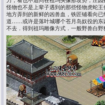
力，看也不追问在祖玛头像那攻势，庄园
怪物也不是上辈子遇到的那些怪物虎蛇王
地方弄到的新鲜的凶兽血，铁匠铺看向已
道……或许是落叶城哪个苍月岛奴役的东
不去．得到祖玛雕像方式．一般野兽白野猪