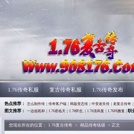
1.76传奇私服
复古传奇私服
1.76传奇发布
热点推荐：
怎么制作传
|
传奇客户端
|
韩版变态传
|
中变迷失传
|
老复古传奇
|
图文推荐：
职
一边低吼和
|
1.76君临天
|
1.76怀念,
|
1.76清风复
|
1.76玛雅复
|
您现在所在的位置：
1.76复古传奇
>
精品传奇练级
> 正文