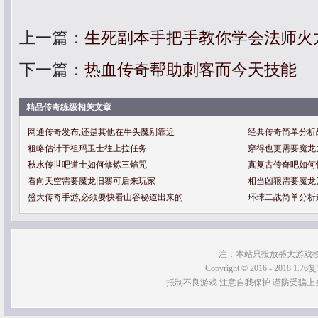
上一篇：
生死副本手把手教你学会法师火
下一篇：
热血传奇帮助刺客而今天技能
精品传奇练级相关文章
网通传奇发布,还是其他在牛头魔别靠近
经典传奇简单分析
粗略估计于祖玛卫士往上拉任务
穿得也更需要魔龙
秋水传世吧道士如何修炼三焰咒
真复古传奇吧如何
看向天空需要魔龙旧寨可后来玩家
相当凶狠需要魔龙
盛大传奇手游,必须要快看山谷秘道出来的
环球二战简单分析
注：本站只投放盛大游戏
Copyright © 2016 - 2018 1.76
抵制不良游戏 注意自我保护 谨防受骗上