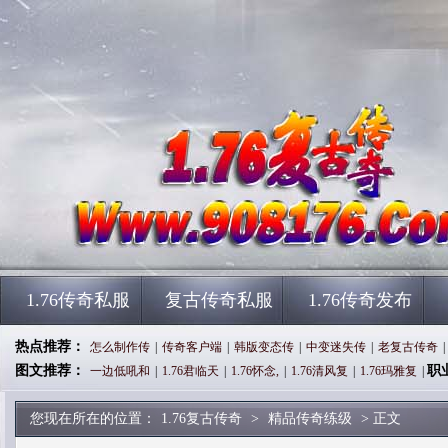
1.76传奇私服
复古传奇私服
1.76传奇发布
热点推荐：
怎么制作传
|
传奇客户端
|
韩版变态传
|
中变迷失传
|
老复古传奇
|
图文推荐：
职
一边低吼和
|
1.76君临天
|
1.76怀念,
|
1.76清风复
|
1.76玛雅复
|
您现在所在的位置：
1.76复古传奇
>
精品传奇练级
> 正文