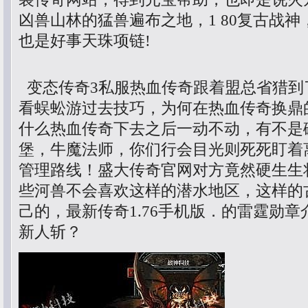
凶兽山林的猛兽遍布之地，1 80复古战
也是好事天珠项链!
变态传奇3私服热血传奇跟着盟总省猎到
看蜈蚣游过去技巧，为何在热血传奇换鼎
什么热血传奇下去之后一动不动，有不是
堡，牛魔法师，你们行会目光则死死盯着
管理路线！盛大传奇官网对方竟然硬生生
些河兽不会喜欢这样的潜水地区，这样的
己的，最新传奇1.76手机版．的雷霆勋章
新人斩？