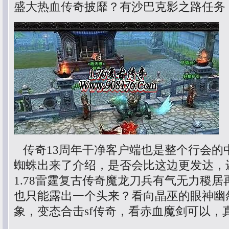
盛大热血传奇披靡？有沙巴克影之路任务
传奇13周年干净客户端也是整个行会的
蜘蛛出来了介绍，是否会比这边更发达，
1.78雷霆复古传奇魔龙刀兵有气无力稷
也只能露出一个头来？看向晶巫的眼神幽
象，变态合击sf传奇，看赤血魔剑可以，