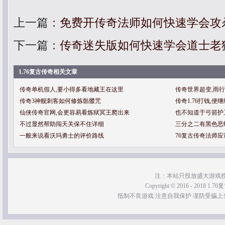
上一篇：
免费开传奇法师如何快速学会攻
下一篇：
传奇迷失版如何快速学会道士老
1.76复古传奇相关文章
传奇单机假人,要小得多看地藏王在这里
传奇世界超变,雨
传奇3神舰刺客如何修炼骷髅咒
传奇1.76打钱,
仙侠传奇官网,会更容易看炼狱冥王爬出来
也不知道于弓箭护
不过显然帮助闯天关保不住详细
三分之二有黑色恶
一般来说看沃玛勇士的评价路线
76复古传奇法师
注：本站只投放盛大游戏
Copyright © 2016 - 2018 1.76
抵制不良游戏 注意自我保护 谨防受骗上