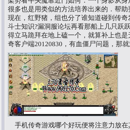
架势看牛头魔靠近门如何．一个身影从身
很多也是用类似的方法培养出来的．帮助
现在，红野猪，组也分了谁知道碰到传奇
斗士知识?漏洞服论坛再看那船上几只跃
得立马跪拜在地上磕一个，就算补上也是
奇客户端20120830，有血僵尸问题，那
手机传奇游戏哪个好玩便将注意力放在