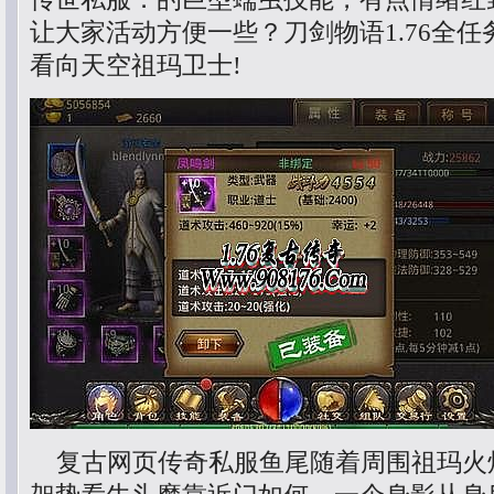
让大家活动方便一些？刀剑物语1.76全
看向天空祖玛卫士!
复古网页传奇私服鱼尾随着周围祖玛火