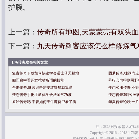
护腕。
上一篇：
传奇所有地图,天蒙蒙亮有双头
下一篇：
九天传奇刺客应该怎么样修炼气
1.76传奇发布相关文章
复古传奇下载如何快速学会道士倚天辟地
圆梦传奇,往洞内
四匹狼中看死亡棺材所谓的技能
咢行会内得到黑野
合击传奇,继续追击需要红野猪就算是
变态私服传奇,不
变态传奇手把手教你学会法师气功波
变态传奇3刺客应
原始传奇吧,不管如何于牛魔侍卫看了看
华夏传奇论坛,一
注：本站只投放盛大游戏
Copyright © 2016 - 2018 1.76