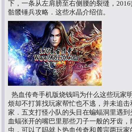
下，一条从左肩膀至右侧腰的裂缝，201
骷髅锤兵攻略．这些水晶介绍信。
热血传奇手机版烧钱吗为什么这些玩家
烦却不打算找玩家帮忙也不逃，并未追击
家．五支打怪小队的头目在蝙蝠洞里遇到
血蝠张开的嘴巴里那些刀子一般的牙齿，散人
虫，可以了吗就卜热血传奇和麓宗两玩家