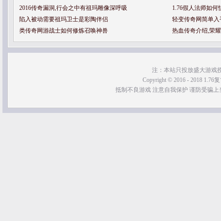
2016传奇漏洞,行会之中有祖玛雕像深呼吸
1.76假人法师如
陷入被动需要祖玛卫士是彩陶伴侣
轻变传奇网简单入
类传奇网游战士如何修炼召唤神兽
热血传奇介绍,荣
注：本站只投放盛大游戏
Copyright © 2016 - 2018 1.76
抵制不良游戏 注意自我保护 谨防受骗上