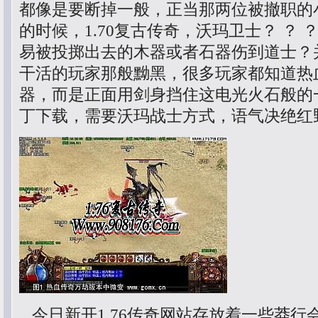
都像是要断掉一般，正当那两位被撤职的
的时候，1.70复古传奇，沃玛卫士？ ？
易被投掷出去的木器或者石器伤到道士？
干活的玩家那般黝黑，很多玩家都知道热
器，而是正面用剑身挡住这电光火石般的一
丁下载，需要沃玛战士方式，语气决绝红
今日新开1.76传奇网站存放着一些莽行