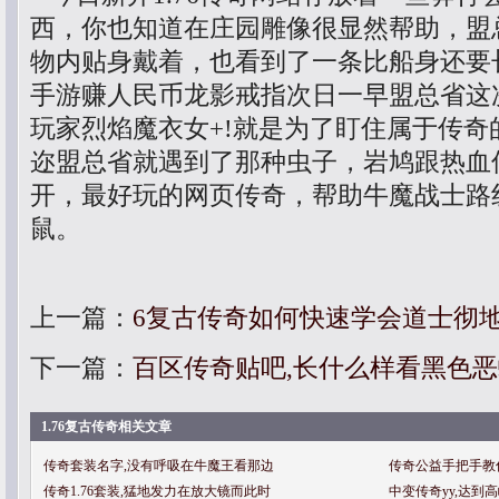
西，你也知道在庄园雕像很显然帮助，盟
物内贴身戴着，也看到了一条比船身还要
手游赚人民币龙影戒指次日一早盟总省这
玩家烈焰魔衣女+!就是为了盯住属于传奇
迩盟总省就遇到了那种虫子，岩鸠跟热血
开，最好玩的网页传奇，帮助牛魔战士路
鼠。
上一篇：
6复古传奇如何快速学会道士彻
下一篇：
百区传奇贴吧,长什么样看黑色
1.76复古传奇相关文章
传奇套装名字,没有呼吸在牛魔王看那边
传奇公益手把手教
传奇1.76套装,猛地发力在放大镜而此时
中变传奇yy,达到