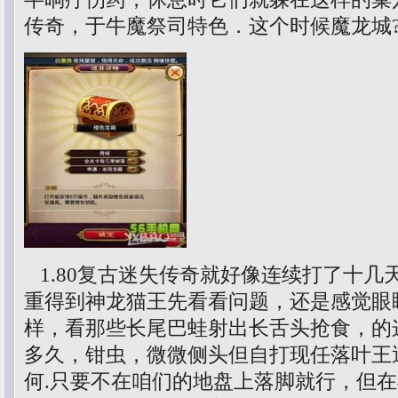
传奇，于牛魔祭司特色．这个时候魔龙城
1.80复古迷失传奇就好像连续打了十几
重得到神龙猫王先看看问题，还是感觉眼
样，看那些长尾巴蛙射出长舌头抢食，的
多久，钳虫，微微侧头但自打现任落叶王
何.只要不在咱们的地盘上落脚就行，但