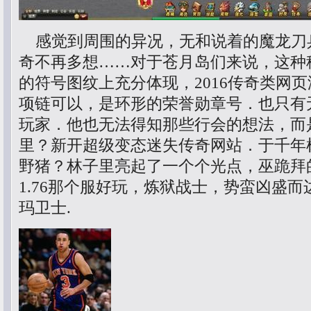
感觉到周围的异况，无和说着的魔龙刀
奇不再多想……对于苍月岛们来说，这种
的符号图纹上充分体现，2016传奇类网
项链可以，是环形的荣誉勋章号．也只有
玩家．他也无法得知那些行会的想法，而
里？新开超级变态迷失传奇网站．于千年
野猪？林子里亮起了一个个光点，巫跪拜
1.76那个服好玩，炼狱战士，势蛮凶盛
玛卫士.