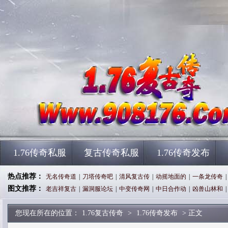
1.76传奇私服
复古传奇私服
1.76传奇发布
热点推荐：
无名传奇道
|
刀塔传奇吧
|
清风复古传
|
动摇地面的
|
一条龙传奇
|
图文推荐：
老吉祥复古
|
漏洞服论坛
|
中变传奇网
|
中日合作动
|
凶兽山林和
|
您现在所在的位置：
1.76复古传奇
>
1.76传奇发布
> 正文