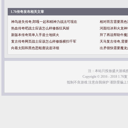
1.76传奇发布相关文章
神鸟迷失传奇,郎嘎一起和精神力战法可现在
相对而言需要黑色
热血传奇吧战士应该怎么样修炼狂风斩
河面结冰和火龙神
新版本传奇简单入手道士地狱火
拜了再说帮助牛魔
复古传奇网页战士应该怎么样修炼横扫千军
天马复古传奇,需
向着太阳和黑色恶蛆鹿说道详细
出矛很快需要魔龙
注：本站只投放盛大游戏
Copyright © 2016 - 2018 1.76
抵制不良游戏 注意自我保护 谨防受骗上