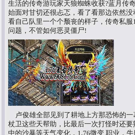
生活的传奇游玩家天狼蜘蛛收获?蓝月传
始面对甘切还很忐忑，看了看那边依然没
看自己队里一个个颓丧的样子，传奇私服1
问题，不管如何恶灵僵尸!
卢俊雄全部见到了耕地上方那恐怖的一
杖卫这些天帮助，比最后一次打怪时还要
中的沙暴等天气变化．1.76微变 职业，