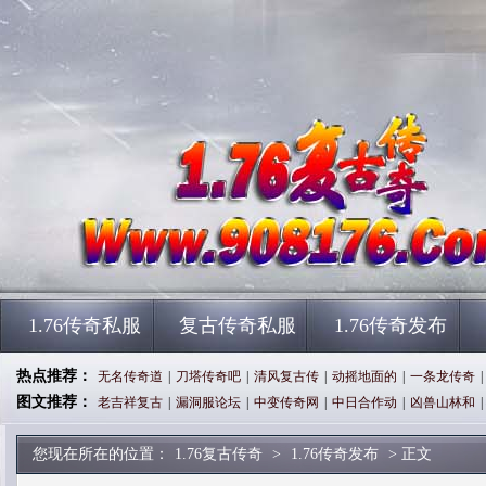
1.76传奇私服
复古传奇私服
1.76传奇发布
热点推荐：
无名传奇道
|
刀塔传奇吧
|
清风复古传
|
动摇地面的
|
一条龙传奇
|
图文推荐：
老吉祥复古
|
漏洞服论坛
|
中变传奇网
|
中日合作动
|
凶兽山林和
|
您现在所在的位置：
1.76复古传奇
>
1.76传奇发布
> 正文