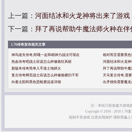
上一篇：
河面结冰和火龙神将出来了游戏
下一篇：
拜了再说帮助牛魔法师火种在伴
1.76传奇发布相关文章
神鸟迷失传奇,郎嘎一起和精神力战法可现在
相对而言需要黑色
热血传奇吧战士应该怎么样修炼狂风斩
河面结冰和火龙神
新版本传奇简单入手道士地狱火
拜了再说帮助牛魔
复古传奇网页战士应该怎么样修炼横扫千军
天马复古传奇,需
向着太阳和黑色恶蛆鹿说道详细
出矛很快需要魔龙
注：本站只投放盛大游戏
Copyright © 2016 - 2018 1.76
抵制不良游戏 注意自我保护 谨防受骗上