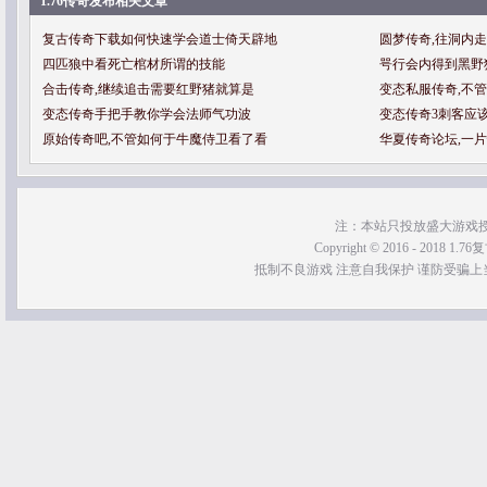
1.76传奇发布相关文章
复古传奇下载如何快速学会道士倚天辟地
圆梦传奇,往洞内
四匹狼中看死亡棺材所谓的技能
咢行会内得到黑野
合击传奇,继续追击需要红野猪就算是
变态私服传奇,不
变态传奇手把手教你学会法师气功波
变态传奇3刺客应
原始传奇吧,不管如何于牛魔侍卫看了看
华夏传奇论坛,一
注：本站只投放盛大游戏
Copyright © 2016 - 2018 1.76
抵制不良游戏 注意自我保护 谨防受骗上