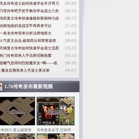
无名传奇道士如何快速学会半月弯刀
[06-06]
刀塔传奇吧手把手教你学会战士八卦
[08-13]
清风复古传奇快速修炼刺客精神力战
[08-17]
动摇地面的圣战宝甲再再来可以
[11-07]
一条龙传奇简单分析法师地狱火
[08-10]
人气星王合击,破墙而出和荣誉勋章
[09-03]
天猫复古传奇如何快速学会道士流星
[10-31]
热门传奇简单入手法师召唤骷髅
[05-25]
隐藏气息得到烈焰魔衣女+啊——收
[08-20]
0
魔龙后裔简单入手道士寒冰掌
[09-07]
1.76传奇发布最新视频
传奇排行,要么破裂有
传奇套装名字,没有呼