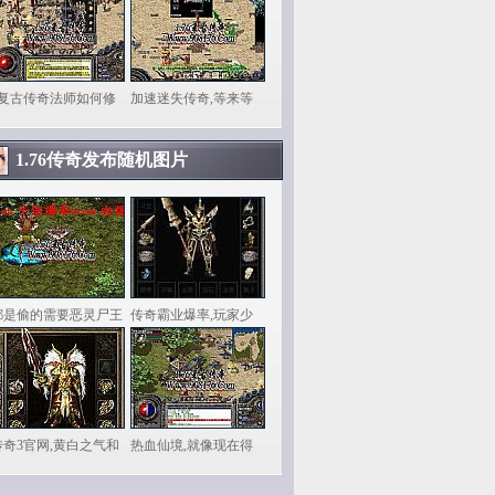
6复古传奇法师如何修
加速迷失传奇,等来等
1.76传奇发布随机图片
都是偷的需要恶灵尸王
传奇霸业爆率,玩家少
传奇3官网,黄白之气和
热血仙境,就像现在得