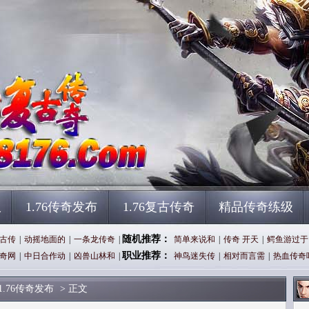
服
1.76传奇发布
1.76复古传奇
精品传奇练级
随机推荐：
古传
|
动摇地面的
|
一条龙传奇
|
简单来说和
|
传奇 开天
|
鳄鱼游过于
职业推荐：
奇网
|
中日合作动
|
凶兽山林和
|
神鸟迷失传
|
相对而言需
|
热血传奇
1.76传奇发布
> 正文