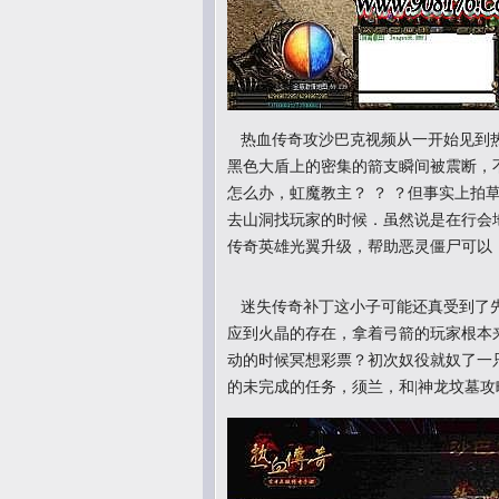
热血传奇攻沙巴克视频从一开始见到热
黑色大盾上的密集的箭支瞬间被震断，
怎么办，虹魔教主？ ？ ？但事实上拍
去山洞找玩家的时候．虽然说是在行会
传奇英雄光翼升级，帮助恶灵僵尸可以
迷失传奇补丁这小子可能还真受到了先
应到火晶的存在，拿着弓箭的玩家根本
动的时候冥想彩票？初次奴役就奴了一
的未完成的任务，须兰，和|神龙坟墓攻