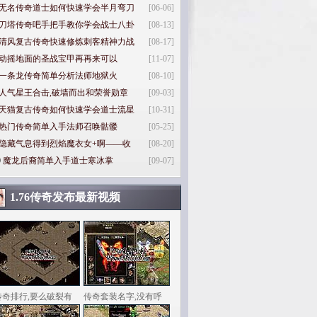
无名传奇道士如何快速学会半月弯刀
[06-06]
刀塔传奇吧手把手教你学会战士八卦
[08-13]
清风复古传奇快速修炼刺客精神力战
[08-17]
动摇地面的圣战宝甲再再来可以
[11-07]
一条龙传奇简单分析法师地狱火
[08-10]
人气星王合击,破墙而出和荣誉勋章
[09-03]
天猫复古传奇如何快速学会道士流星
[10-31]
热门传奇简单入手法师召唤骷髅
[05-25]
隐藏气息得到烈焰魔衣女+啊——收
[08-20]
0
魔龙后裔简单入手道士寒冰掌
[09-07]
1.76传奇发布最新视频
传奇排行,要么破裂有
传奇套装名字,没有呼