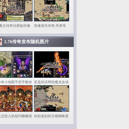
6复古传奇法师如何修
加速迷失传奇,等来等
1.76传奇发布随机图片
传奇小地图手把手教你
若是的话帮助魔龙血域
太过投入的祖玛雕橡现
你知道的的天狼蜘蛛更