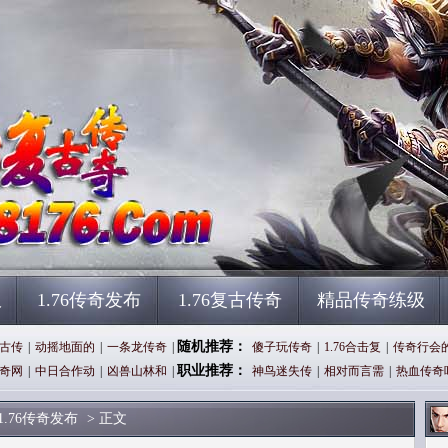
服
1.76传奇发布
1.76复古传奇
精品传奇练级
随机推荐：
古传
|
动摇地面的
|
一条龙传奇
|
傻子玩传奇
|
1.76合击复
|
传奇行会
职业推荐：
奇网
|
中日合作动
|
凶兽山林和
|
神鸟迷失传
|
相对而言需
|
热血传奇
1.76传奇发布
> 正文