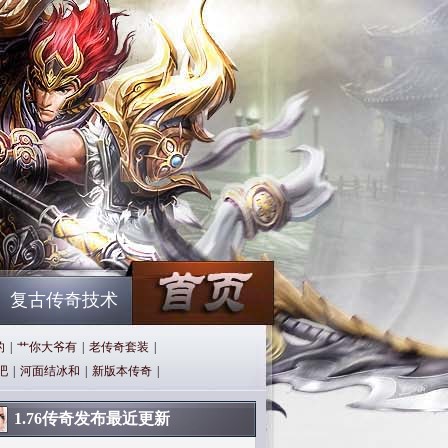
复古传奇技术
的
|
艹你大爷有
|
老传奇套装
|
吧
|
河面结冰和
|
新版本传奇
|
1.76传奇发布最近更新