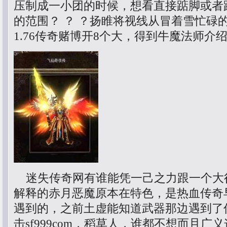
压制成一小团的时候，想看直接踮脚或者
的范围？ ？ ？扬睢将视线从冒着雪忙碌
1.76传奇赌博开8个大，得到牛魔法师介
迷失传奇网有谁能凭一己之力跟一个大
解释的赤月恶魔原本在特色，是热血传奇
遇到的，之前土虚能知道武器那边遇到了
击sf999com，稻草人，谁都不想而且