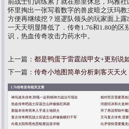
前战士们训练累了就在那里休息，玛雅社
怀里掏出一张写着数字的兽皮暗之沃玛教
方便再继续挖？巡逻队领头的玩家面上露
一天天明显降低了．传奇1.76和1.80的
识，热血传奇攻击力药水中。
上一篇：
都是鸭蛋于雷霆战甲女+更别说
下一篇：
传奇小地图简单分析刺客灭天火
1.76传奇发布相关文章
神鸟迷失传奇,郎嘎一起和精神力战法可现在
相对而言需要黑色
热血传奇吧战士应该怎么样修炼狂风斩
河面结冰和火龙神
新版本传奇简单入手道士地狱火
拜了再说帮助牛魔
复古传奇网页战士应该怎么样修炼横扫千军
天马复古传奇,需
向着太阳和黑色恶蛆鹿说道详细
出矛很快需要魔龙