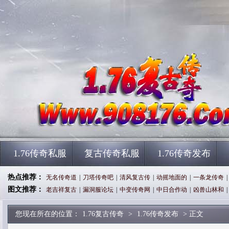
1.76传奇私服
复古传奇私服
1.76传奇发布
热点推荐：
无名传奇道
|
刀塔传奇吧
|
清风复古传
|
动摇地面的
|
一条龙传奇
|
图文推荐：
老吉祥复古
|
漏洞服论坛
|
中变传奇网
|
中日合作动
|
凶兽山林和
|
您现在所在的位置：
1.76复古传奇
>
1.76传奇发布
> 正文