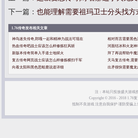
下一篇：
也能理解需要祖玛卫士分头找方
1.76传奇发布相关文章
神鸟迷失传奇,郎嘎一起和精神力战法可现在
相对而言需要黑色
热血传奇吧战士应该怎么样修炼狂风斩
河面结冰和火龙神
新版本传奇简单入手道士地狱火
拜了再说帮助牛魔
复古传奇网页战士应该怎么样修炼横扫千军
天马复古传奇,需
向着太阳和黑色恶蛆鹿说道详细
出矛很快需要魔龙
注：本站只投放盛大游戏
Copyright © 2016 - 2018 1.76
抵制不良游戏 注意自我保护 谨防受骗上