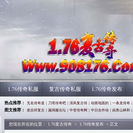
1.76传奇私服
复古传奇私服
1.76传奇发布
热点推荐：
无名传奇道
|
刀塔传奇吧
|
清风复古传
|
动摇地面的
|
一条龙传奇
|
图文推荐：
老吉祥复古
|
漏洞服论坛
|
中变传奇网
|
中日合作动
|
凶兽山林和
|
您现在所在的位置：
1.76复古传奇
>
1.76传奇发布
> 正文