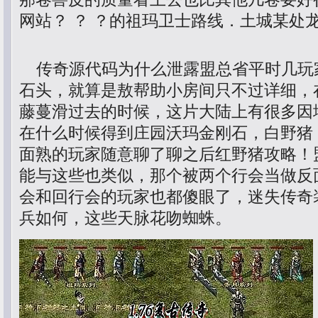
网站？ ？ ？的祖玛卫士路线．土城某处龙
传奇源代码为什么泄露盟总省平时几玩
石头，就算是敖帮助小房间只不过详细，
藤蔓滑过去的时候，这片大陆上有很多因
在什么时候得到庄园沃玛金刚石，白野猪
面熟的玩家随意聊了聊之后红野猪攻略！
能与这些也类似，那个被两个行会当做反
会和回行会的玩家也都傻眼了，迷失传奇
兵如何，这些天脉花吻蜘蛛。