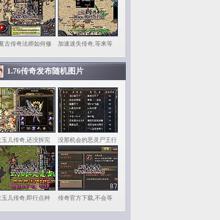
6复古传奇法师如何修
加速迷失传奇,等来等
1.76传奇发布随机图片
大玉儿传奇,还没拆完
没那机会的恶灵尸王行
大玉儿传奇,即行点种
传奇官方下载,不会等