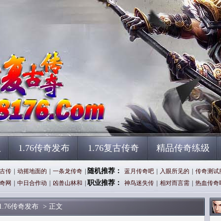
服
1.76传奇发布
1.76复古传奇
精品传奇练级
随机推荐：
古传
|
动摇地面的
|
一条龙传奇
|
蓝月传奇吧
|
入眼所见的
|
传奇测试
职业推荐：
奇网
|
中日合作动
|
凶兽山林和
|
神鸟迷失传
|
相对而言需
|
热血传奇
1.76传奇发布
> 正文