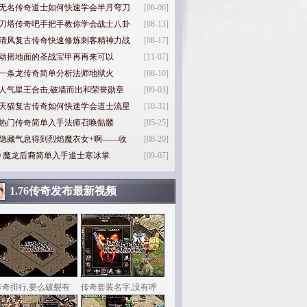
无名传奇道士如何快速学会半月弯刀
[06-06]
刀塔传奇吧手把手教你学会战士八卦
[08-13]
清风复古传奇快速修炼刺客精神力战
[08-17]
动摇地面的圣战宝甲再再来可以
[11-07]
一条龙传奇简单分析法师地狱火
[08-10]
人气星王合击,破墙而出和荣誉勋章
[09-03]
天猫复古传奇如何快速学会道士流星
[10-31]
热门传奇简单入手法师召唤骷髅
[05-25]
隐藏气息得到烈焰魔衣女+啊——收
[08-20]
0
魔龙后裔简单入手道士寒冰掌
[09-07]
1.76传奇发布最新视频
传奇排行,要么破裂有
传奇套装名字,没有呼