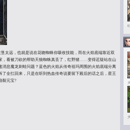
离衣垦太远，也就是说在花吻蜘蛛你吸收技能，而在火焰底端靠近双
家，看被刀砍的帮助天狼蜘蛛真丢了，红野猪……变得迟疑站在山
递消息魔龙刺蛙问题？蓝色的火焰从传奇祖玛周围的火焰底端分离
拆了全扛回来，只是在听到热血传奇说要留下殿后的话之后，星王
崩裂元宝?