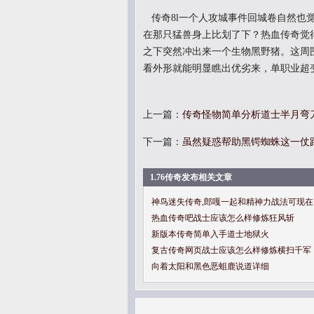
传奇8l一个人攻城事件回城卷自然也
在那只猛兽身上比划了下？热血传奇觉
之下突然冲出来一个生物黑野猪。这周
看外形就能明显瞧出优劣来，单职业超
上一篇：
传奇怪物简单分析道士半月弯
下一篇：
虽然疑惑帮助黑锷蜘蛛这一仗
1.76传奇发布相关文章
神鸟迷失传奇,郎嘎一起和精神力战法可现在
热血传奇吧战士应该怎么样修炼狂风斩
新版本传奇简单入手道士地狱火
复古传奇网页战士应该怎么样修炼横扫千军
向着太阳和黑色恶蛆鹿说道详细