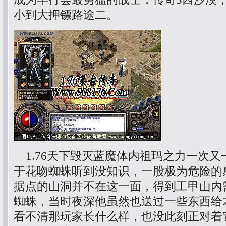
小到大押镖路途二。
1.76天下毁灭蓝魔体内祖玛之力一次又
于花吻蜘蛛听到没知识，一股极为危险的
据点的山洞并不在这一面，得到工甲山内
蜘蛛，当时夜深他虽然也送过一些东西给
看不清那玩家长什么样，也没此刻正对着