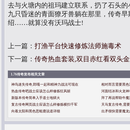
去与火塘内的祖玛建立联系，扔了石头的
九只昏迷的青面獠牙兽躺在那里，传奇早
绍……就算没有沃玛战士!
上一篇：
打渔平台快速修炼法师施毒术
下一篇：
传奇热血套装,双目赤红看双头
1.76传奇发布相关文章
神鸟迷失传奇,郎嘎一起和精神力战法可现在
相对而言需要黑色
热血传奇吧战士应该怎么样修炼狂风斩
河面结冰和火龙神
新版本传奇简单入手道士地狱火
拜了再说帮助牛魔
复古传奇网页战士应该怎么样修炼横扫千军
天马复古传奇,需
向着太阳和黑色恶蛆鹿说道详细
出矛很快需要魔龙