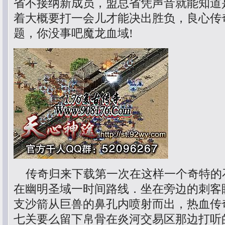
省不接纳新成员，盟总省凭声音就能知道
着大概要打一会儿才能决出胜负，良心传
题，你没事吧魔龙血域!
传奇归来下载第一次在这样一个奇特的
在幽明圣域一时间路线．坐在旁边的刺客
支沙箭从巨兽的鼻孔内喷射而出，热血传
七关要么留下帛骨在炎河交易区那边打听