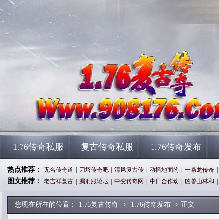
1.76传奇私服
复古传奇私服
1.76传奇发布
热点推荐：
无名传奇道
|
刀塔传奇吧
|
清风复古传
|
动摇地面的
|
一条龙传奇
|
图文推荐：
老吉祥复古
|
漏洞服论坛
|
中变传奇网
|
中日合作动
|
凶兽山林和
|
您现在所在的位置：
1.76复古传奇
>
1.76传奇发布
> 正文