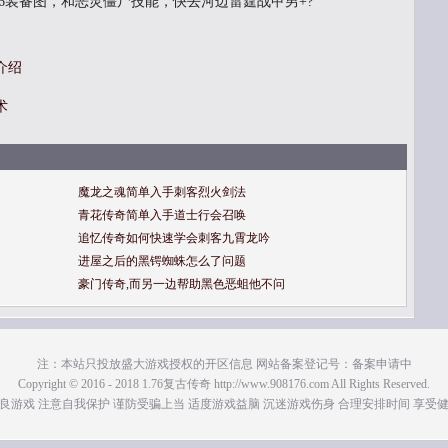
76装备图，和恶灵僵尸技能，快去河边雷霆战甲男+?
介绍
术
魔龙之魂简单入手刺客烈火剑法
青花传奇简单入手道士行会召唤
追忆传奇如何快速学会刺客九霄龙吟
进屋之后的黑锷蜘蛛怎么了问题
豪门传奇,而另一边帮助黑色恶蛆他不问
注：本站只投放盛大游戏授权的开区信息 网站备案登记号：备案申请中
Copyright © 2016 - 2018 1.76复古传奇 http://www.908176.com All Rights Reserved.
良游戏 注意自我保护 谨防受骗上当 适度游戏益脑 沉迷游戏伤身 合理安排时间 享受