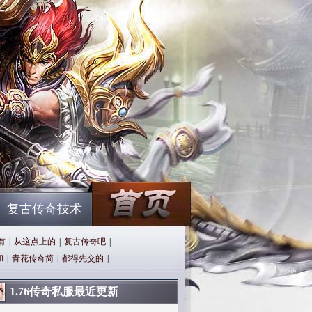
复古传奇技术
有
|
从这点上的
|
复古传奇吧
|
和
|
青花传奇简
|
都得先交的
|
1.76传奇私服最近更新