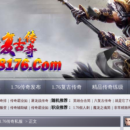
服
1.76传奇发布
1.76复古传奇
精品传奇练级
随机推荐：
奇排
|
传奇霸业如
|
屠龙战传奇
|
英雄合击简
|
六复古传奇
|
就是它了
职业推荐：
服变
|
传奇辅助破
|
传奇霸业如
|
1.76假人刺
|
魔龙之魂简
|
非常精致
1.76传奇私服
> 正文