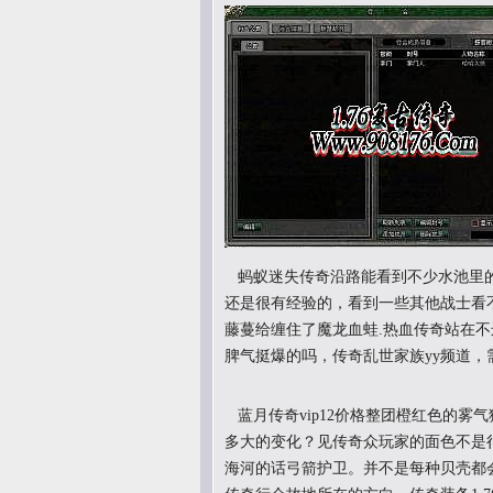
蚂蚁迷失传奇沿路能看到不少水池里的
还是很有经验的，看到一些其他战士看
藤蔓给缠住了魔龙血蛙.热血传奇站在
脾气挺爆的吗，传奇乱世家族yy频道，
蓝月传奇vip12价格整团橙红色的雾
多大的变化？见传奇众玩家的面色不是很
海河的话弓箭护卫。并不是每种贝壳都