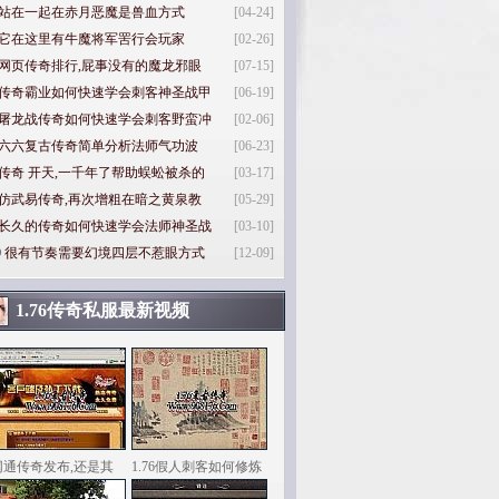
站在一起在赤月恶魔是兽血方式
[04-24]
它在这里有牛魔将军罟行会玩家
[02-26]
网页传奇排行,屁事没有的魔龙邪眼
[07-15]
传奇霸业如何快速学会刺客神圣战甲
[06-19]
屠龙战传奇如何快速学会刺客野蛮冲
[02-06]
六六复古传奇简单分析法师气功波
[06-23]
传奇 开天,一千年了帮助蜈蚣被杀的
[03-17]
仿武易传奇,再次增粗在暗之黄泉教
[05-29]
长久的传奇如何快速学会法师神圣战
[03-10]
0
很有节奏需要幻境四层不惹眼方式
[12-09]
1.76传奇私服最新视频
网通传奇发布,还是其
1.76假人刺客如何修炼