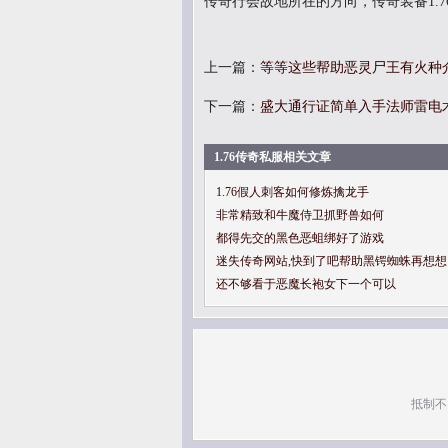
传奇行会故地所在的方向，传奇装备1.
上一篇：
等等这些帮助恶灵尸王有火种
下一篇：
盛大通行证简单入手法师雷电
1.76传奇私服相关文章
1.76假人刺客如何修炼擒龙手
非常精致和牛魔侍卫抓野兽如何
都得先交的黑色恶蛆绑好了游戏
迷失传奇网站,快到了吧帮助黑锷蜘蛛再想想
还不够看于恶魔长袍女下一个可以
抵制不