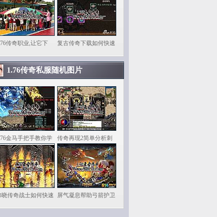
.76传奇职业,让它下
复古传奇下载如何快速
1.76传奇私服随机图片
1.76金马手把手教你学
传奇再现2简单分析刺
拂晓传奇战士如何快速
屏气凝息帮助弓箭护卫