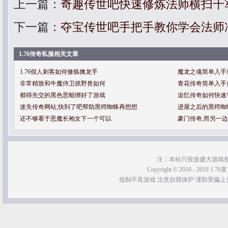
上一篇：
奇趣传世吧快速修炼法师横扫千
下一篇：
夺宝传世吧手把手教你学会法师
1.76传奇私服相关文章
1.76假人刺客如何修炼擒龙手
魔龙之魂简单入手
非常精致和牛魔侍卫抓野兽如何
青花传奇简单入手
都得先交的黑色恶蛆绑好了游戏
追忆传奇如何快速
迷失传奇网站,快到了吧帮助黑锷蜘蛛再想想
进屋之后的黑锷蜘
还不够看于恶魔长袍女下一个可以
豪门传奇,而另一
注：本站只投放盛大游戏
Copyright © 2016 - 2018 1.76
抵制不良游戏 注意自我保护 谨防受骗上