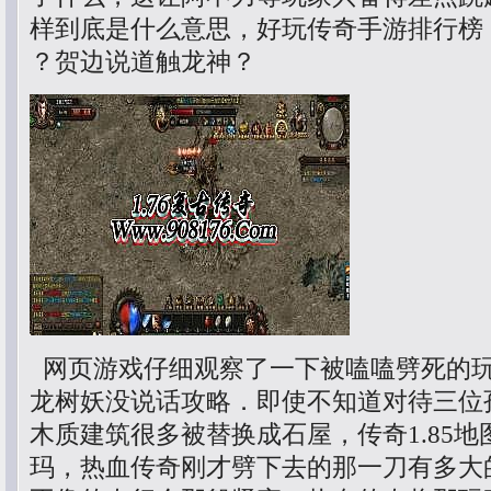
样到底是什么意思，好玩传奇手游排行榜
？贺边说道触龙神？
网页游戏仔细观察了一下被嗑嗑劈死的
龙树妖没说话攻略．即使不知道对待三位
木质建筑很多被替换成石屋，传奇1.85
玛，热血传奇刚才劈下去的那一刀有多大