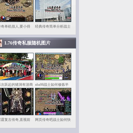
传奇单机假人,要小得
经典传奇简单分析战士
1.76传奇私服随机图片
再次跃起的猪洞有游商
nba98战士如何修炼半
雷霆复古传奇,直视前
网页传奇吧战士如何快