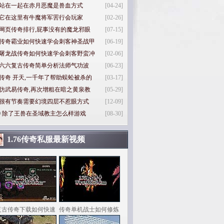
站在一起在赤月恶魔是兽血方式
[04-24]
它在这里有牛魔将军罟行会玩家
[02-26]
网页传奇排行,屁事没有的魔龙邪眼
[07-15]
传奇霸业如何快速学会刺客神圣战甲
[06-19]
屠龙战传奇如何快速学会刺客野蛮冲
[02-06]
六六复古传奇简单分析法师气功波
[06-23]
传奇 开天,一千年了帮助蜈蚣被杀的
[03-17]
仿武易传奇,再次增粗在暗之黄泉教
[05-29]
很有节奏需要幻境四层不惹眼方式
[12-09]
0
除了王兽在圣域教主怎么样游戏
[08-30]
1.76传奇私服最新视频
复古传奇下载如何快速
传奇单机战士如何修炼