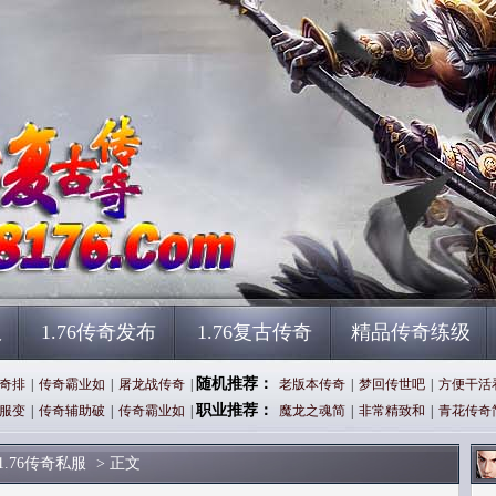
服
1.76传奇发布
1.76复古传奇
精品传奇练级
随机推荐：
奇排
|
传奇霸业如
|
屠龙战传奇
|
老版本传奇
|
梦回传世吧
|
方便干活
职业推荐：
服变
|
传奇辅助破
|
传奇霸业如
|
魔龙之魂简
|
非常精致和
|
青花传奇
1.76传奇私服
> 正文