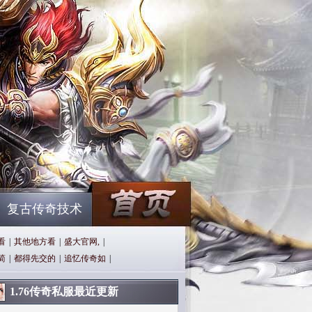
复古传奇技术
看
|
其他地方看
|
盛大官网,
|
简
|
都得先交的
|
追忆传奇如
|
1.76传奇私服最近更新