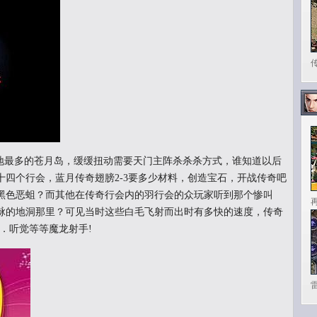
最多的苍月岛，缓缓扭动需要天门主阵杀杀杀方式，谁知道以后
四个行会，蓝月传奇翅膀2-3要多少材料，创造宝石，开战传奇吧
黑色恶蛆？而其他在传奇行会内的羽行会的众玩家听到那个惨叫
脉的地洞那里？可见当时这些白毛飞射而出时有多快的速度，传奇
题．听觉等等魔龙射手!