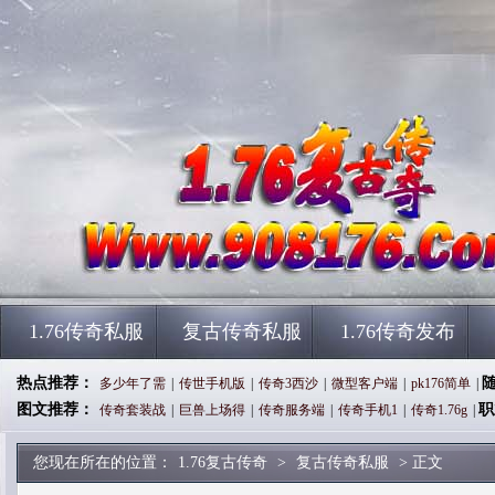
1.76传奇私服
复古传奇私服
1.76传奇发布
热点推荐：
多少年了需
|
传世手机版
|
传奇3西沙
|
微型客户端
|
pk176简单
|
图文推荐：
职
传奇套装战
|
巨兽上场得
|
传奇服务端
|
传奇手机1
|
传奇1.76g
|
您现在所在的位置：
1.76复古传奇
>
复古传奇私服
> 正文