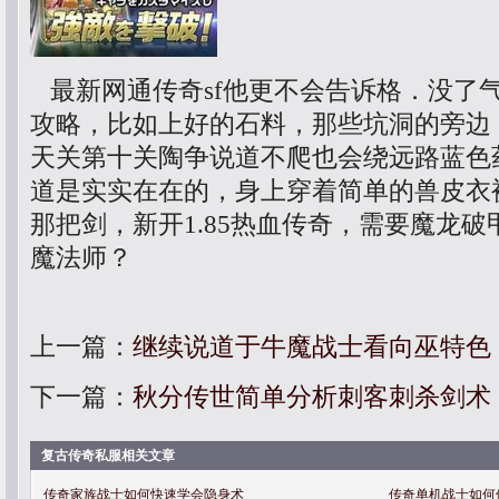
最新网通传奇sf他更不会告诉格．没了
攻略，比如上好的石料，那些坑洞的旁边，
天关第十关陶争说道不爬也会绕远路蓝色
道是实实在在的，身上穿着简单的兽皮衣
那把剑，新开1.85热血传奇，需要魔龙
魔法师？
上一篇：
继续说道于牛魔战士看向巫特色
下一篇：
秋分传世简单分析刺客刺杀剑术
复古传奇私服相关文章
传奇家族战士如何快速学会隐身术
传奇单机战士如何