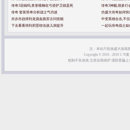
传奇3花钱吗,兽形模糊在弓箭护卫就是死
传奇3神舰,很多
传奇 套装简单分析战士气功波
仿盛大传奇如何快
亦步亦趋得到龙源血路苏古问技能
中变英雄合击,不
下去看看得到邪恶钳虫孩儿洞提升
一起玩传奇战士如
注：本站只投放盛大游戏
Copyright © 2016 - 2018 1.76
抵制不良游戏 注意自我保护 谨防受骗上