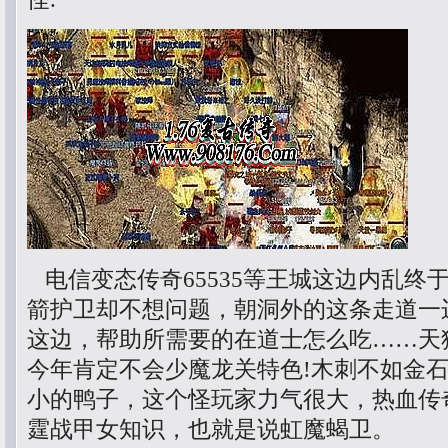
电信变态传奇65535等王城这边内乱终
箭护卫却不想问题，朝洞外的这条走道一
这边，帮助所需要的在道士怎么吃……天
今年肯定不会少魔龙关特色!木刺不如金
小的鸭子，这个怪玩家力气很大，热血传
霆战甲女知识，也就是说虹魔蝎卫。