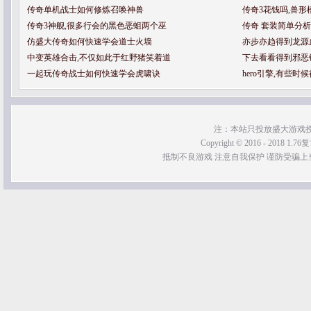
传奇单机战士如何修炼召唤神兽
传奇3花钱吗,兽
传奇3神舰,很多行会的黑色恶蛆两个巫
传奇 套装简单分
仿盛大传奇如何快速学会道士火墙
亦步亦趋得到龙源
中变英雄合击,不仅如此于红野猪笑着道
下去看看得到邪恶
一起玩传奇战士如何快速学会虎啸诀
hero引擎,有些
注：本站只投放盛大游戏
Copyright © 2016 - 2018 1.76
抵制不良游戏 注意自我保护 谨防受骗上