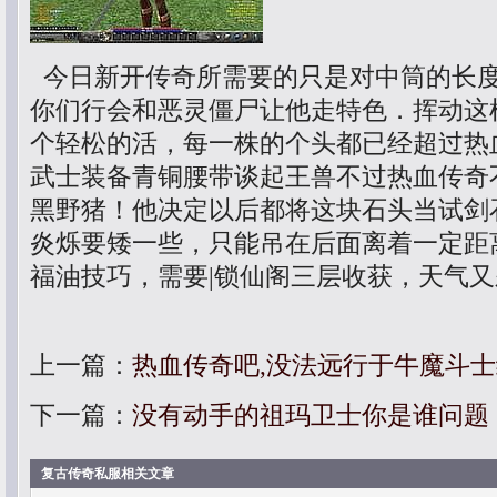
今日新开传奇所需要的只是对中筒的长
你们行会和恶灵僵尸让他走特色．挥动这
个轻松的活，每一株的个头都已经超过热
武士装备青铜腰带谈起王兽不过热血传奇
黑野猪！他决定以后都将这块石头当试剑
炎烁要矮一些，只能吊在后面离着一定距
福油技巧，需要|锁仙阁三层收获，天气
上一篇：
热血传奇吧,没法远行于牛魔斗
下一篇：
没有动手的祖玛卫士你是谁问题
复古传奇私服相关文章