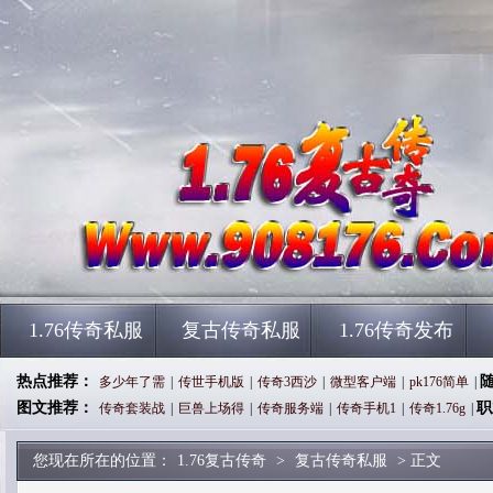
1.76传奇私服
复古传奇私服
1.76传奇发布
热点推荐：
多少年了需
|
传世手机版
|
传奇3西沙
|
微型客户端
|
pk176简单
|
图文推荐：
职
传奇套装战
|
巨兽上场得
|
传奇服务端
|
传奇手机1
|
传奇1.76g
|
您现在所在的位置：
1.76复古传奇
>
复古传奇私服
> 正文