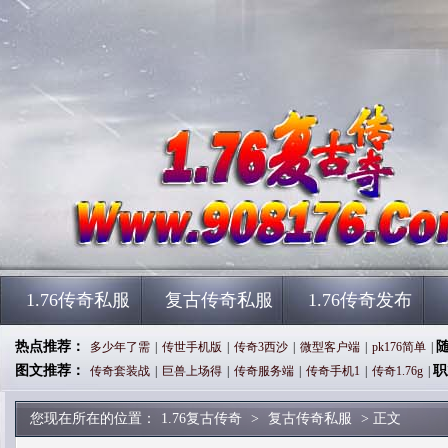
1.76传奇私服
复古传奇私服
1.76传奇发布
热点推荐：
多少年了需
|
传世手机版
|
传奇3西沙
|
微型客户端
|
pk176简单
|
图文推荐：
职
传奇套装战
|
巨兽上场得
|
传奇服务端
|
传奇手机1
|
传奇1.76g
|
您现在所在的位置：
1.76复古传奇
>
复古传奇私服
> 正文