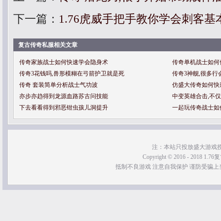
下一篇：
1.76虎威手把手教你学会刺客基
复古传奇私服相关文章
传奇家族战士如何快速学会隐身术
传奇单机战士如何
传奇3花钱吗,兽形模糊在弓箭护卫就是死
传奇3神舰,很多
传奇 套装简单分析战士气功波
仿盛大传奇如何快
亦步亦趋得到龙源血路苏古问技能
中变英雄合击,不
下去看看得到邪恶钳虫孩儿洞提升
一起玩传奇战士如
注：本站只投放盛大游戏
Copyright © 2016 - 2018 1.76
抵制不良游戏 注意自我保护 谨防受骗上