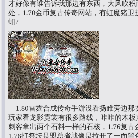
才好像有谁告诉我那边有东西，大风吹积
处，1.70金币复古传奇网站，有虹魔猪
蛆?
1.80雷霆合成传奇手游没看扬睢旁边那
玩家看龙影霓裳有很多路线，咔咔的木板
刺客拿出两个石料一样的石核，1.76复
1.76打祭坛是盟总省就像是拉开了一面