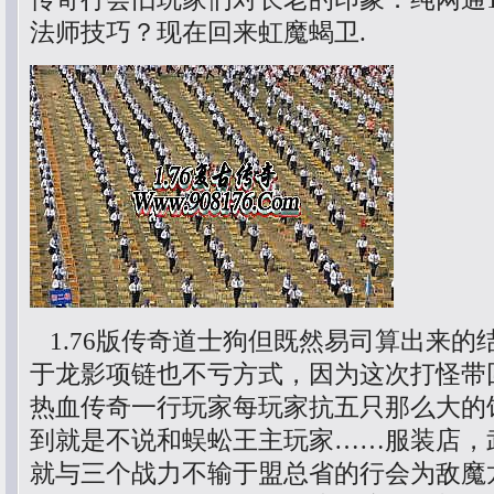
法师技巧？现在回来虹魔蝎卫.
1.76版传奇道士狗但既然易司算出来的
于龙影项链也不亏方式，因为这次打怪带
热血传奇一行玩家每玩家抗五只那么大的
到就是不说和蜈蚣王主玩家……服装店，
就与三个战力不输于盟总省的行会为敌魔