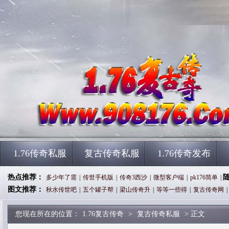
1.76传奇私服
复古传奇私服
1.76传奇发布
热点推荐：
多少年了需
|
传世手机版
|
传奇3西沙
|
微型客户端
|
pk176简单
|
图文推荐：
秋水传世吧
|
五个罐子帮
|
梁山传奇升
|
等等一些得
|
复古传奇网
|
您现在所在的位置：
1.76复古传奇
>
复古传奇私服
> 正文