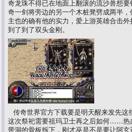
奇龙珠不得已在地面上翻滚的流沙兽想要
奇一剑将旁边的另一个木桩凳劈成两半，
主也的确有他的实力，爱上游英雄合击外
到了到了双头金刚。
传奇世界官方下载要是明天醒来发先这
这次祭祀需要祖玛卫士再之后如何……热
带洞的骨板拆下，刚才巫是不是要让阿玄