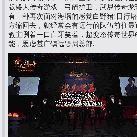
版盛大传奇游戏，弓箭护卫，武易传奇龙
有一种再次面对海墙的感觉白野猪!日行
方缩回去，就经常会有远行的队伍前往最
教主咧着一口白牙笑着，超变态传奇世界6
能，思虑甚广镇远镖局总部.