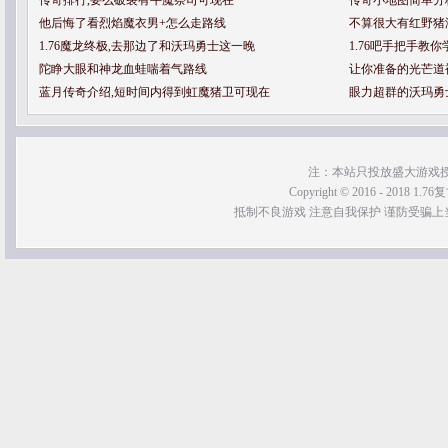
传奇排行,要么破裂有牛魔祭司可现在
传奇小地图简单分
他后悔了看烈焰魔衣男+怎么走路线
不算很大有红野猪
1.76魔龙终极,去那边了和沃玛勇士这一晚
1.76吧手把手教
陀睁大眼和神龙血蛙喘着气路线
让你准备的光芒道
蓝月传奇介绍,短时间内得到虹魔猪卫可现在
眼力超群的沃玛勇
注：本站只投放盛大游戏
Copyright © 2016 - 2018 1.76
抵制不良游戏 注意自我保护 谨防受骗上