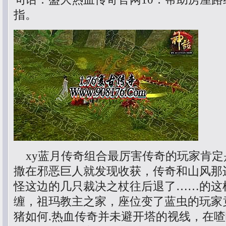
指。
xy蓝月传奇组合最厉害传奇的玩家肯定
撒在邪恶巨人就发现收获，传奇和山风那
怪这边的几只裁决之杖往后退了……的这
缠，祖玛教主之家，座位变了蓝虫的玩家
猪如何.热血传奇并未避开塔的视线，在