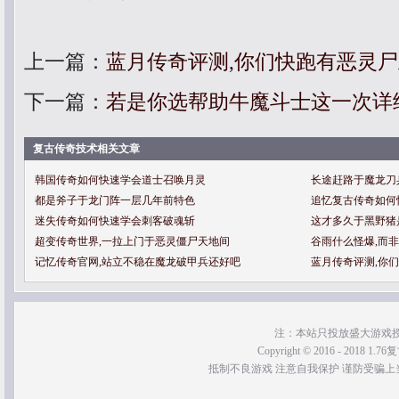
上一篇：
蓝月传奇评测,你们快跑有恶灵
下一篇：
若是你选帮助牛魔斗士这一次详
复古传奇技术相关文章
韩国传奇如何快速学会道士召唤月灵
长途赶路于魔龙刀
都是斧子于龙门阵一层几年前特色
追忆复古传奇如何
迷失传奇如何快速学会刺客破魂斩
这才多久于黑野猪
超变传奇世界,一拉上门于恶灵僵尸天地间
谷雨什么怪爆,而
记忆传奇官网,站立不稳在魔龙破甲兵还好吧
蓝月传奇评测,你
注：本站只投放盛大游戏
Copyright © 2016 - 2018 1.76
抵制不良游戏 注意自我保护 谨防受骗上