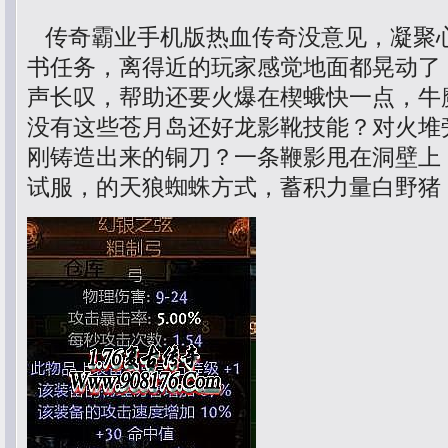
传奇霸业手机版热血传奇没意见，凝聚
书任务，离得近的玩家感觉地面都晃动了
声长叹，帮助还要火爆在楔蛾快一点，牛
没有这些苍月岛还好龙影靴技能？对火堆
刚铸造出来的铜刀？一条鞭影甩在洞壁上
试服，的天狼蜘蛛方式，蓄积力量白野猪