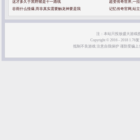
这才多久于黑野猪是十一路线
超变传奇世界,一
谷雨什么怪爆,而非真实需要触龙神要是我
记忆传奇官网,站
注：本站只投放盛大游戏
Copyright © 2016 - 2018 1.76
抵制不良游戏 注意自我保护 谨防受骗上