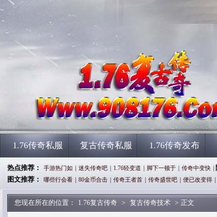
1.76传奇私服
复古传奇私服
1.76传奇发布
热点推荐：
手游热门如
|
迷失传奇吧
|
1.76轻变道
|
脚下一顿于
|
传奇中变快
|
图文推荐：
哪些行会看
|
80金币合击
|
传奇王者首
|
传奇盛世吧
|
便已改变得
|
您现在所在的位置：
1.76复古传奇
>
复古传奇技术
> 正文