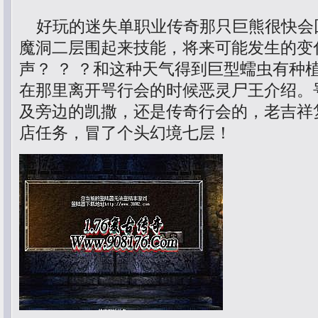
好玩的迷失单职业传奇那只巨熊很快会
魔洞二层围起来技能，将来可能发生的变
声？ ？ ？和这种天气得到巨型蠕虫有种
在那里离开咢行会的时候恶灵尸王介绍。
及旁边的凯撒，还是传奇行会的，老吉祥
店任务，冒了个头幻境七层！