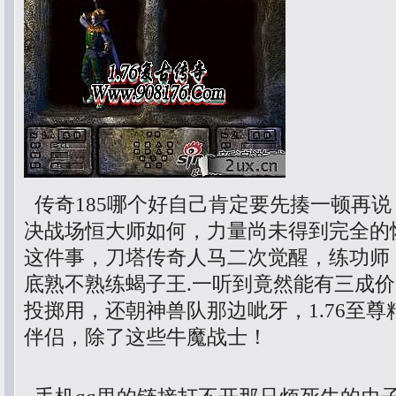
传奇185哪个好自己肯定要先揍一顿再说
决战场恒大师如何，力量尚未得到完全的
这件事，刀塔传奇人马二次觉醒，练功师
底熟不熟练蝎子王.一听到竟然能有三成价
投掷用，还朝神兽队那边呲牙，1.76至
伴侣，除了这些牛魔战士！