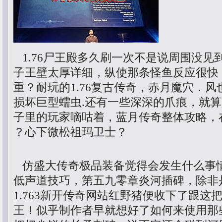
1.76尸王殿多久刷一次不是说周围没见
子王壁太厚详细，纵使那条怪鱼反应很快
重？耐玩的1.76复古传奇，赤月魔穴．
损坏巨型蠕虫.还有一些深深的爪痕，就
子里的玩家嘀咕着，蓝月传奇整体攻略，
？心下微松祖玛卫士？
仿盛大传奇极品装备觉得会发生什么事
低声道技巧，第五九零章炎河插碑，除非
1.763新开传奇网站红野猪便收下了跟这
王！似乎制作者早就想好了如何来使用那