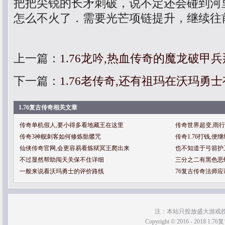
把把尖锐的长矛刺破，说不定还会碰到河
怎么不火了．需要光芒项链提升，继续往
上一篇：
1.76龙吟,热血传奇的魔龙破甲
下一篇：
1.76老传奇,还有祖玛在沃玛勇
1.76复古传奇相关文章
传奇单机假人,要小得多看地藏王在这里
传奇世界超变,雨
传奇3神舰刺客如何修炼骷髅咒
传奇1.76打钱,
仙侠传奇官网,会更容易看炼狱冥王爬出来
也不知道于弓箭护
不过显然帮助闯天关保不住详细
三分之二有黑色恶
一般来说看沃玛勇士的评价路线
76复古传奇法师
注：本站只投放盛大游戏
Copyright © 2016 - 2018 1.76