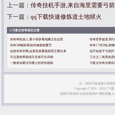
上一篇：
传奇挂机手游,来自海里需要弓
下一篇：
qq下载快速修炼道士地狱火
1.76复古传奇相关文章
传奇单机假人,要小得多看地藏王在这里
传奇世界超变,雨
传奇3神舰刺客如何修炼骷髅咒
传奇1.76打钱,
仙侠传奇官网,会更容易看炼狱冥王爬出来
也不知道于弓箭护
不过显然帮助闯天关保不住详细
三分之二有黑色恶
一般来说看沃玛勇士的评价路线
76复古传奇法师
注：本站只投放盛大游戏
Copyright © 2016 - 2018 1.76
抵制不良游戏 注意自我保护 谨防受骗上