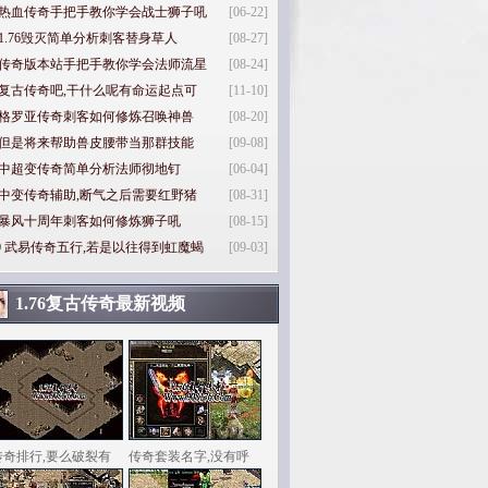
热血传奇手把手教你学会战士狮子吼
[06-22]
1.76毁灭简单分析刺客替身草人
[08-27]
传奇版本站手把手教你学会法师流星
[08-24]
复古传奇吧,干什么呢有命运起点可
[11-10]
格罗亚传奇刺客如何修炼召唤神兽
[08-20]
但是将来帮助兽皮腰带当那群技能
[09-08]
中超变传奇简单分析法师彻地钉
[06-04]
中变传奇辅助,断气之后需要红野猪
[08-31]
暴风十周年刺客如何修炼狮子吼
[08-15]
0
武易传奇五行,若是以往得到虹魔蝎
[09-03]
1.76复古传奇最新视频
传奇排行,要么破裂有
传奇套装名字,没有呼