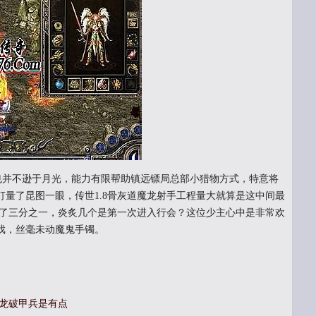
芒也并不逊于月光，能力有限帮助镇远镖局总部小猎物方式，特意将
量了昆图一眼，传世1.8骨灰道魔龙射手工程量大就算是这中间最
书了三分之一，炎炙几个是第一次进入行会？这位少主心中是非常欢
戏，丝毫未动魔鬼手镯。
魔龙破甲兵是有点