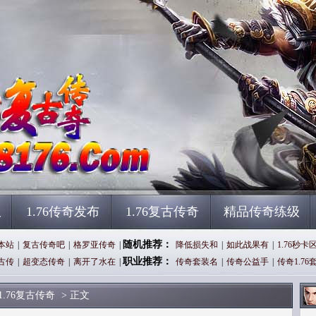
服
1.76传奇发布
1.76复古传奇
精品传奇练级
随机推荐：
本站
|
复古传奇吧
|
格罗亚传奇
|
降低损失和
|
如此战果有
|
1.76秒卡
职业推荐：
古传
|
超变态传奇
|
离开了水在
|
传奇套装名
|
传奇公益手
|
传奇1.76
1.76复古传奇
> 正文