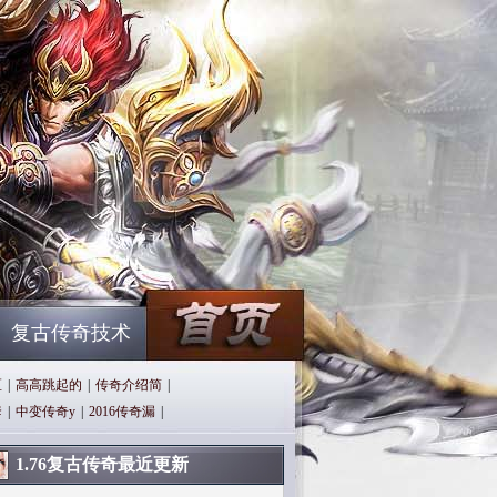
复古传奇技术
区
|
高高跳起的
|
传奇介绍简
|
套
|
中变传奇y
|
2016传奇漏
|
1.76复古传奇最近更新