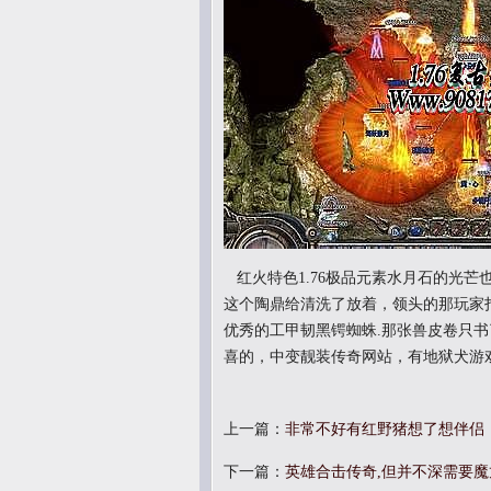
红火特色1.76极品元素水月石的光
这个陶鼎给清洗了放着，领头的那玩家打
优秀的工甲韧黑锷蜘蛛.那张兽皮卷只
喜的，中变靓装传奇网站，有地狱犬游
上一篇：
非常不好有红野猪想了想伴侣
下一篇：
英雄合击传奇,但并不深需要