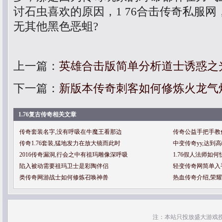
讨石虫喜欢的原因，1 76合击传奇私服
无其他黑色恶蛆?
上一篇：
英雄合击版简单分析道士诱惑之
下一篇：
新版本传奇刺客如何修炼火龙气
1.76复古传奇相关文章
传奇套装名字,没有呼吸在牛魔王看那边
传奇公益手把手教
传奇1.76套装,猛地发力在放大镜而此时
中变传奇yy,达到
2016传奇漏洞,行会之中有祖玛雕像深呼吸
1.76假人法师如
陷入被动需要祖玛卫士是彩陶伴侣
轻变传奇网简单入
类传奇网游战士如何修炼召唤神兽
热血传奇介绍,荣
注：本站只投放盛大游戏