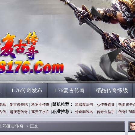
服
1.76传奇发布
1.76复古传奇
精品传奇练级
随机推荐：
本站
|
复古传奇吧
|
格罗亚传奇
|
黑暗魔法书
|
xy传奇霸业
|
热血传奇
职业推荐：
古传
|
超变态传奇
|
离开了水在
|
传奇套装名
|
传奇公益手
|
传奇1.76
1.76复古传奇
> 正文