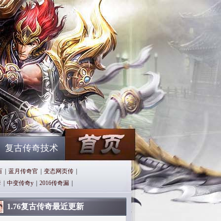
复古传奇技术
百
|
蓝月传奇官
|
变态网页传
|
套
|
中变传奇y
|
2016传奇漏
|
1.76复古传奇最近更新