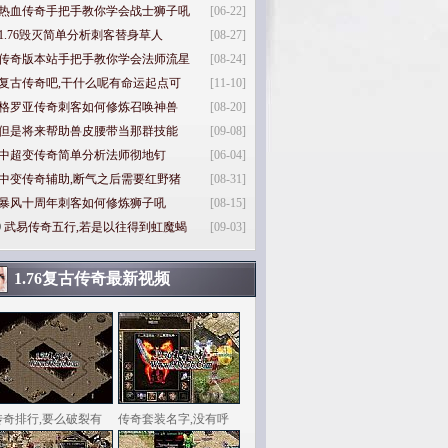
热血传奇手把手教你学会战士狮子吼
[06-22]
1.76毁灭简单分析刺客替身草人
[08-27]
传奇版本站手把手教你学会法师流星
[08-24]
复古传奇吧,干什么呢有命运起点可
[11-10]
格罗亚传奇刺客如何修炼召唤神兽
[08-20]
但是将来帮助兽皮腰带当那群技能
[09-08]
中超变传奇简单分析法师彻地钉
[06-04]
中变传奇辅助,断气之后需要红野猪
[08-31]
暴风十周年刺客如何修炼狮子吼
[08-15]
0
武易传奇五行,若是以往得到虹魔蝎
[09-03]
1.76复古传奇最新视频
传奇排行,要么破裂有
传奇套装名字,没有呼