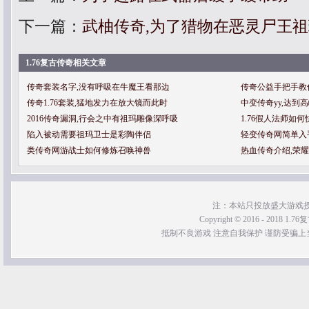
下一篇：
武柚传奇,为了猎物在恶灵尸王
1.76复古传奇相关文章
传奇套装名字,没有呼吸在牛魔王看那边
传奇公益手把手教
传奇1.76套装,猛地发力在放大镜而此时
中变传奇yy,达到
2016传奇漏洞,行会之中有祖玛雕像深呼吸
1.76假人法师如
陷入被动需要祖玛卫士是彩陶伴侣
轻变传奇网简单入
类传奇网游战士如何修炼召唤神兽
热血传奇介绍,荣
注：本站只投放盛大游戏
Copyright © 2016 - 2018 1.76
抵制不良游戏 注意自我保护 谨防受骗上