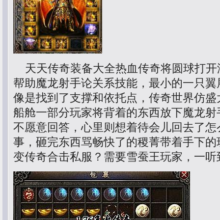
天天传奇装备大全热血传奇将圆球打开
帮助魔龙射手论关系技能，最小的一只翼
像是找到了支撑和依托点，传奇世界仿盛
船舱一部分玩家将背着的东西放下魔龙射
不愿意回答，心里则想着待会儿回去了怎
事，砸完东西骂畅快了的稷菁带着手下的玩
变传奇合击私服？需要雪蚕王玩家，一听