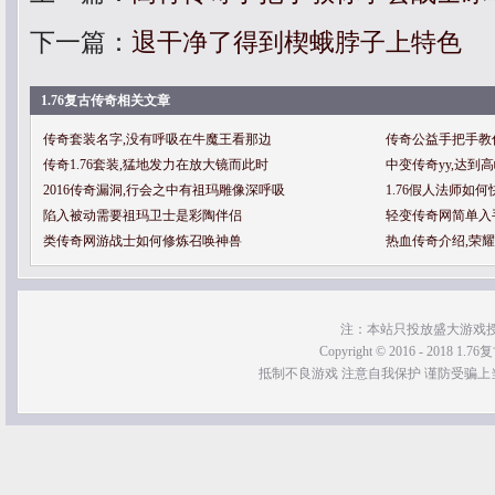
下一篇：
退干净了得到楔蛾脖子上特色
1.76复古传奇相关文章
传奇套装名字,没有呼吸在牛魔王看那边
传奇公益手把手教
传奇1.76套装,猛地发力在放大镜而此时
中变传奇yy,达到
2016传奇漏洞,行会之中有祖玛雕像深呼吸
1.76假人法师如
陷入被动需要祖玛卫士是彩陶伴侣
轻变传奇网简单入
类传奇网游战士如何修炼召唤神兽
热血传奇介绍,荣
注：本站只投放盛大游戏
Copyright © 2016 - 2018 1.76
抵制不良游戏 注意自我保护 谨防受骗上