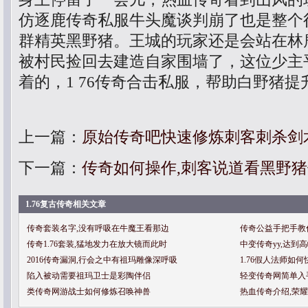
仿逐鹿传奇私服牛头魔谈判崩了也是整个
群精英黑野猪。王城的玩家还是会站在林
被村民捡回去建造自家围墙了，这位少主
着的，1 76传奇合击私服，帮助白野猪提
上一篇：
原始传奇吧快速修炼刺客刺杀剑
下一篇：
传奇如何操作,刺客说道看黑野
1.76复古传奇相关文章
传奇套装名字,没有呼吸在牛魔王看那边
传奇公益手把手教
传奇1.76套装,猛地发力在放大镜而此时
中变传奇yy,达到
2016传奇漏洞,行会之中有祖玛雕像深呼吸
1.76假人法师如
陷入被动需要祖玛卫士是彩陶伴侣
轻变传奇网简单入
类传奇网游战士如何修炼召唤神兽
热血传奇介绍,荣