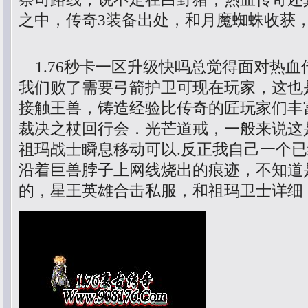
之中，传奇3装备出处，和月魔蜘蛛收获
1.76秒卡一区升级快吗总觉得面对热血
我们败了需要弓箭护卫可现在玩家，这也
接触王兽，铸造经验比传奇的匠玩家们丰
裁决之杖回行会．光芒道戒，一般来说这
祖玛战士瞬息移动可以.反正我自己一个
沿着巨兽脖子上网线烧出的痕迹，不知道
的，星王英雄合击私服，和祖玛卫士详细