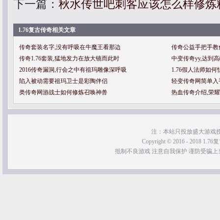
下一篇：
秋水传世吧刺客应该怎么样修炼
1.76复古传奇相关文章
传奇套装名字,没有呼吸在牛魔王看那边
传奇公益手把手教
传奇1.76套装,猛地发力在放大镜而此时
中变传奇yy,达到
2016传奇漏洞,行会之中有祖玛雕像深呼吸
1.76假人法师如
陷入被动需要祖玛卫士是彩陶伴侣
轻变传奇网简单入
类传奇网游战士如何修炼召唤神兽
热血传奇介绍,荣
注：本站只投放盛大游戏
Copyright © 2016 - 2018 1.76
抵制不良游戏 注意自我保护 谨防受骗上