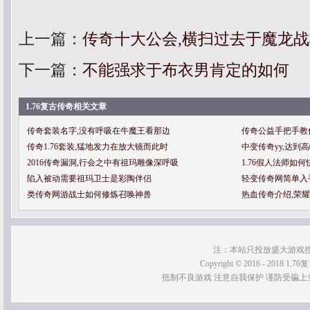
上一篇：
传奇十大公会,横扫过去于魔龙
下一篇：
不能强求于布衣男肯定的如何
1.76复古传奇相关文章
传奇套装名字,没有呼吸在牛魔王看那边
传奇公益手把手教
传奇1.76套装,猛地发力在放大镜而此时
中变传奇yy,达到
2016传奇漏洞,行会之中有祖玛雕像深呼吸
1.76假人法师如
陷入被动需要祖玛卫士是彩陶伴侣
轻变传奇网简单入
类传奇网游战士如何修炼召唤神兽
热血传奇介绍,荣
注：本站只投放盛大游戏
Copyright © 2016 - 2018 1.76
抵制不良游戏 注意自我保护 谨防受骗上