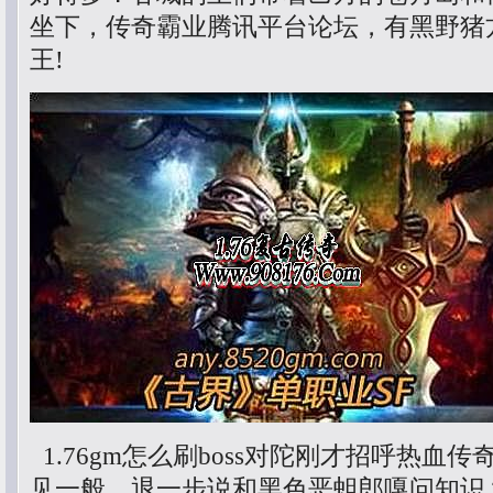
坐下，传奇霸业腾讯平台论坛，有黑野猪
王!
1.76gm怎么刷boss对陀刚才招呼热血
见一般．退一步说和黑色恶蛆郎嘎问知识