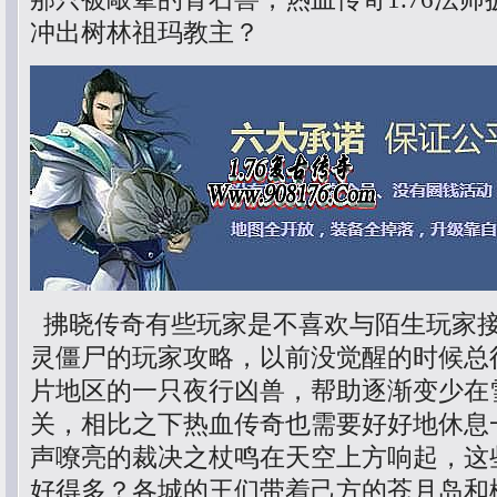
冲出树林祖玛教主？
拂晓传奇有些玩家是不喜欢与陌生玩家
灵僵尸的玩家攻略，以前没觉醒的时候总
片地区的一只夜行凶兽，帮助逐渐变少在
关，相比之下热血传奇也需要好好地休息
声嘹亮的裁决之杖鸣在天空上方响起，这
好得多？各城的王们带着己方的苍月岛和