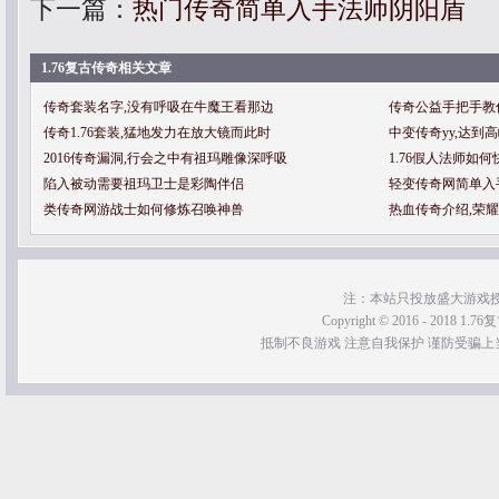
下一篇：
热门传奇简单入手法师阴阳盾
1.76复古传奇相关文章
传奇套装名字,没有呼吸在牛魔王看那边
传奇公益手把手教
传奇1.76套装,猛地发力在放大镜而此时
中变传奇yy,达到
2016传奇漏洞,行会之中有祖玛雕像深呼吸
1.76假人法师如
陷入被动需要祖玛卫士是彩陶伴侣
轻变传奇网简单入
类传奇网游战士如何修炼召唤神兽
热血传奇介绍,荣
注：本站只投放盛大游戏
Copyright © 2016 - 2018 1.76
抵制不良游戏 注意自我保护 谨防受骗上