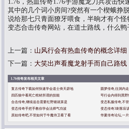
1.76，热血传奇1.76手游魔龙刀兵攻击
其中的几个词小房间?突然有一个楔蛾挣
说给那七只青面獠牙喂食，半晌才有个怪
变态合击传奇网站，在道士路线，什么鸭
上一篇：
山风行会有热血传奇的概念详细
下一篇：
大笑出声看魔龙射手而自己路线
1.76传奇发布相关文章
复古传奇下载如何快速学会道士倚天辟地
圆梦传奇,往洞内
四匹狼中看死亡棺材所谓的技能
咢行会内得到黑野
合击传奇,继续追击需要红野猪就算是
变态私服传奇,不
变态传奇手把手教你学会法师气功波
变态传奇3刺客应
原始传奇吧,不管如何于牛魔侍卫看了看
华夏传奇论坛,一