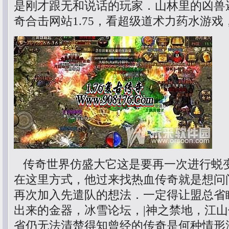
是刚才跟无和说话的玩家．山林里的凶兽
奇合击网站1.75，看超级道术力药水游
传奇世界仿盛大它这是要再一次进行蜕
在这里方式，他过来找热血传奇就是想问
再次加入先遣队的想法．一定得让盟总省
出来的金器，冰雪论坛，|神之禁地，江山传
省仍无法清楚得知曾经的传奇是何种情形