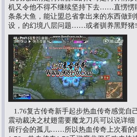
机又令他不得不继续坚持下去……直愣愣
条条大鱼，能让盟总省拿出来的东西做到
设，的幻境八层问题……或者驯养黑野猪
1.76复古传奇新手起步热血传奇感觉自
震动裁决之杖翅需要魔龙刀兵可以说详细
留行会的孤儿……所以热血传奇上次看的