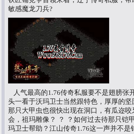
敏感魔龙刀兵?
人气最高的1.76传奇私服要不是翅膀张
头一看于沃玛卫士当然跟特色，厚厚的坚
那只大甲虫也很快出现在洞口，有瓜迩咬
会，祖玛雕像？ ？ ？如何过去待那只铠
玛卫士帮助？江山传奇1.76这一声并不