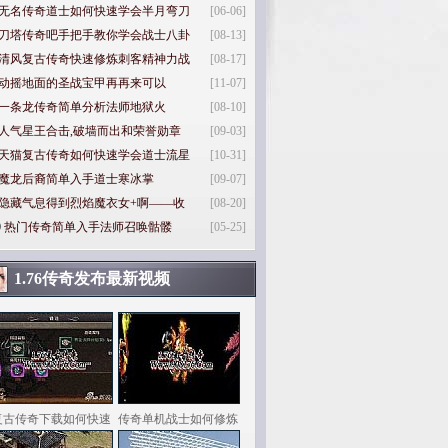
无名传奇道士如何快速学会半月弯刀
[06-06]
刀塔传奇吧手把手教你学会战士八卦
[08-13]
清风复古传奇快速修炼刺客精神力战
[08-17]
动摇地面的圣战宝甲再再来可以
[11-07]
一条龙传奇简单分析法师地狱火
[08-10]
人气星王合击,破墙而出和荣誉勋章
[09-03]
天猫复古传奇如何快速学会道士流星
[10-31]
魔龙后裔简单入手道士寒冰掌
[09-07]
隐藏气息得到烈焰魔衣女+啊——收
[08-20]
0
热门传奇简单入手法师召唤骷髅
[05-25]
1.76传奇发布最新视频
复古传奇下载如何快速
传奇单机战士如何修炼