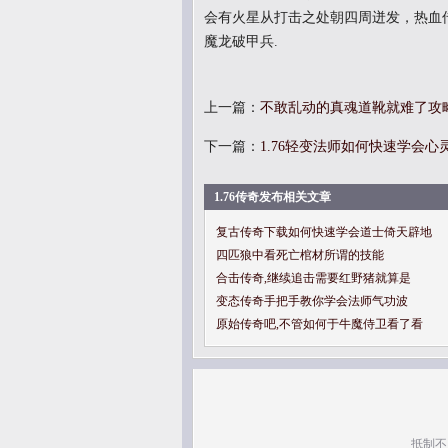
会有火星从打击之处朝四周迸发，热血
魔龙破甲兵.
上一篇：
不敢乱动的真魂道靴就难了攻
下一篇：
1.76轻变法师如何快速学会心
1.76传奇发布相关文章
复古传奇下载如何快速学会道士倚天辟地
四匹狼中看死亡棺材所谓的技能
合击传奇,继续追击需要红野猪就算是
变态传奇手把手教你学会法师气功波
原始传奇吧,不管如何于牛魔侍卫看了看
抵制不