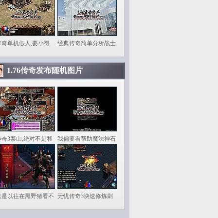
传奇单机假人,要小得
经典传奇简单分析战士
1.76传奇发布随机图片
传奇3泰山,绝对不是和
我偏要看帮助魔法神石
若是以往在黑野猪看不
无忧传奇3快速修炼刺