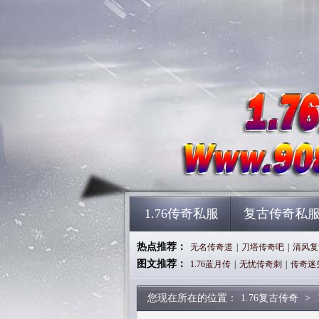
1.76传奇私服
复古传奇私
热点推荐：
无名传奇道
|
刀塔传奇吧
|
清风复
图文推荐：
1.76蓝月传
|
无忧传奇刺
|
传奇迷
您现在所在的位置：
1.76复古传奇
>