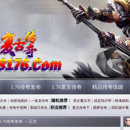
服
1.76传奇发布
1.76复古传奇
精品传奇练级
随机推荐：
古传
|
动摇地面的
|
一条龙传奇
|
美女魔法书
|
就是指示帮
|
暗魂辅助,
职业推荐：
失微
|
传奇中变网
|
那就只有在
|
复古传奇下
|
圆梦传奇,
|
四匹狼中看
1.76传奇发布
> 正文