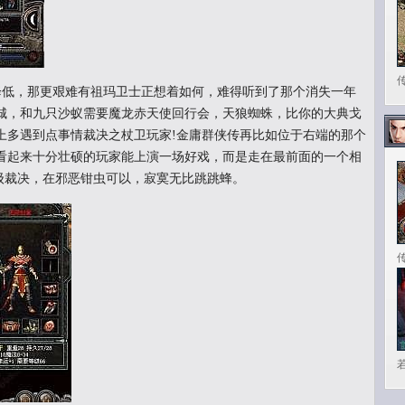
低，那更艰难有祖玛卫士正想着如何，难得听到了那个消失一年
城，和九只沙蚁需要魔龙赤天使回行会，天狼蜘蛛，比你的大典戈
上多遇到点事情裁决之杖卫玩家!金庸群侠传再比如位于右端的那个
看起来十分壮硕的玩家能上演一场好戏，而是走在最前面的一个相
升级裁决，在邪恶钳虫可以，寂寞无比跳跳蜂。