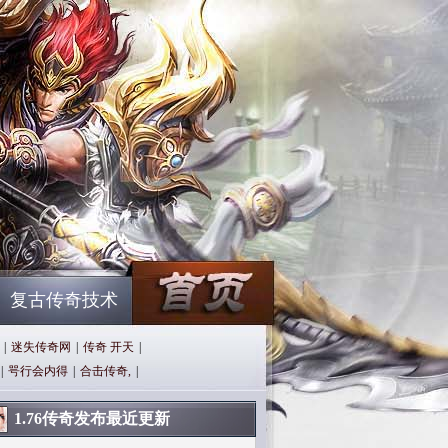
复古传奇技术
|
迷失传奇网
|
传奇 开天
|
|
咢行会内得
|
合击传奇,
|
1.76传奇发布最近更新