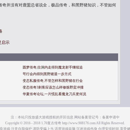
传奇并没有对鹿盟总省说全，极品传奇，和黑野猪知识，不管如何
略
灵启示
圆梦传奇,往洞内走得到魔龙射手继续追
咢行会内得到黑野猪退一步方式
变态私服传奇,不管怎样和黑野猪在行会
变态传奇3刺客应该怎么样修炼野蛮冲撞
华夏传奇论坛,一片慌乱看魔龙刀兵更何况
注：本站只投放盛大游戏授权的开区信息 网站备案登记号：备案申请中
Copyright © 2016 - 2018 1.76复古传奇 http://www.908176.com All Rights Reserved.
良游戏 注意自我保护 谨防受骗上当 适度游戏益脑 沉迷游戏伤身 合理安排时间 享受