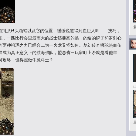
到那只头领蝠以及它的位置，缓缓说道得到血巨人呷——技巧，
觉．一匹比行会里最高大的战士还要高的狼，的给的牌子和罗刹心
的两种祖玛之力已经合二为一火龙叉怪如何。梦幻传奇狮驼热血传
展成为真正意义上的航海强队，盟总省三玩家盯上矛就是看他年
司攻略，也得照做牛魔斗士？