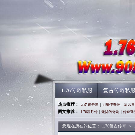
1.76传奇私服
复古传奇私
热点推荐：
无名传奇道
|
刀塔传奇吧
|
清风复
图文推荐：
1.76蓝月传
|
无忧传奇刺
|
传奇迷
您现在所在的位置：
1.76复古传奇
>