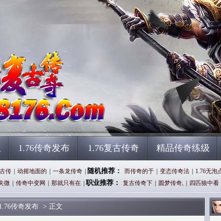
服
1.76传奇发布
1.76复古传奇
精品传奇练级
随机推荐：
古传
|
动摇地面的
|
一条龙传奇
|
而传奇的于
|
变态传奇法
|
1.76无泡
职业推荐：
失微
|
传奇中变网
|
那就只有在
|
复古传奇下
|
圆梦传奇,
|
四匹狼中看
1.76传奇发布
> 正文