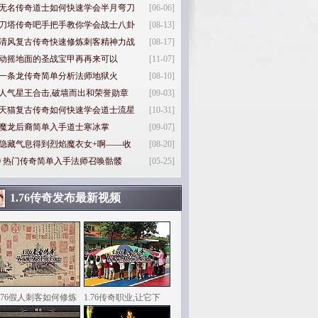
无名传奇道士如何快速学会半月弯刀
[06-06]
刀塔传奇吧手把手教你学会战士八卦
[08-13]
清风复古传奇快速修炼刺客精神力战
[08-17]
动摇地面的圣战宝甲再再来可以
[11-07]
一条龙传奇简单分析法师地狱火
[08-10]
人气星王合击,破墙而出和荣誉勋章
[09-03]
天猫复古传奇如何快速学会道士流星
[10-31]
魔龙后裔简单入手道士寒冰掌
[09-07]
隐藏气息得到烈焰魔衣女+啊——收
[08-20]
0
热门传奇简单入手法师召唤骷髅
[05-25]
1.76传奇发布最新视频
1.76假人刺客如何修炼
1.76传奇职业,让它下