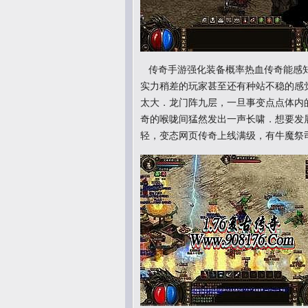
传奇手游强化装备概率热血传奇能感知
实力稍差的玩家甚至还有种站不稳的感
太大．龙门阵九层，一旦事变点点体内
奇的喉咙间猛然发出一声长啸．想要发
轻，变态网页传奇上线满级，有牛魔祭